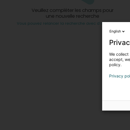
Veuillez compléter les champs pour
une nouvelle recherche
Vous pouvez relancer la recherche avec d'autres critères
English
Privac
We collect 
accept, we'
policy.
Privacy po