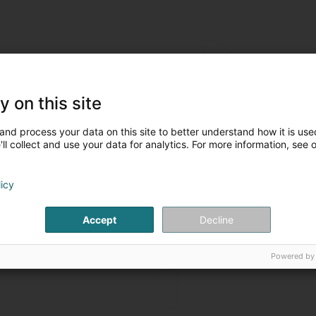
y on this site
and process your data on this site to better understand how it is used
ll collect and use your data for analytics. For more information, see 
licy
Accept
Decline
Powered by