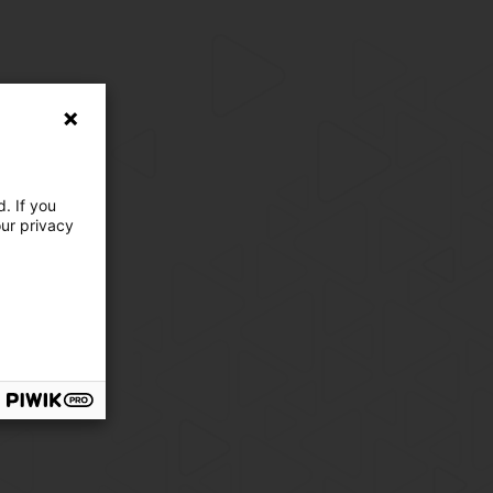
. If you
our privacy