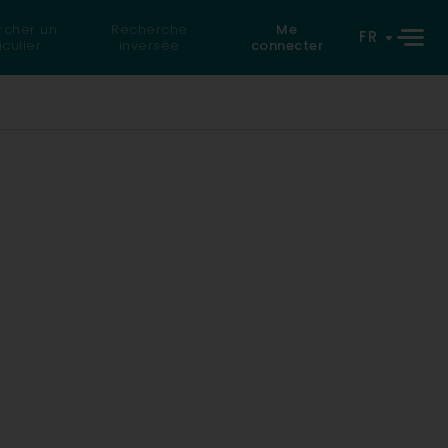
rcher un
Recherche
Me
FR
iculier
inversée
connecter