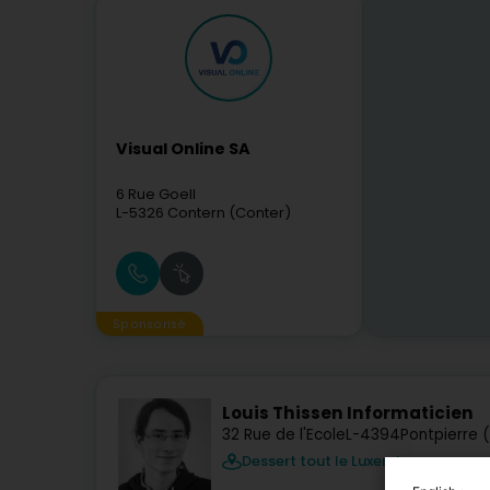
Visual Online SA
6 Rue Goell
L-5326
Contern (Conter)
Sponsorisé
Louis Thissen Informaticien
32 Rue de l'Ecole
L-4394
Pontpierre 
Dessert tout le Luxembourg