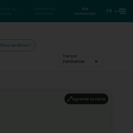
rcher un
Recherche
Me
FR
iculier
inversée
connecter
Plus de filtres
Trier par
Pertinence
Agrandir la carte