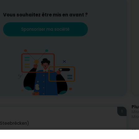
Vous souhaitez être mis en avant ?
Sponsoriser ma société
Plu
1
Mis
Mis
(Steebrécken)
Plu
Fib