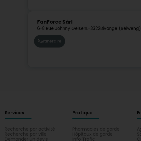
FanForce Sàrl
6-8 Rue Johnny Geisen
L-3322
Bivange (Béiweng)
Itinéraire
Services
Pratique
E
Recherche par activité
Pharmacies de garde
A
Recherche par ville
Hôpitaux de garde
S
Demander un devis
Info Trafic
C