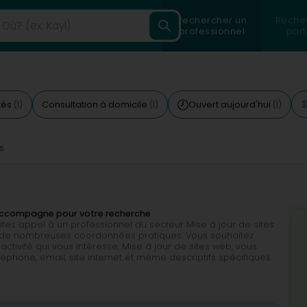
Rechercher un
Reche
professionnel
part
tés
Consultation à domicile
Ouvert aujourd'hui
(1)
(1)
(1)
s
s accompagne pour votre recherche
aites appel à un professionnel du secteur Mise à jour de sites
 de nombreuses coordonnées pratiques. Vous souhaitez
ctivité qui vous intéresse, Mise à jour de sites web, vous
éphone, email, site internet et même descriptifs spécifiques