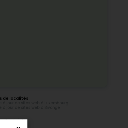
s de localités
e à jour de sites web à Luxembourg
e à jour de sites web à Bivange
s d'activités
re optique