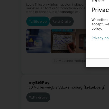
English
Louis Thissen – Informaticien indépendant à Pontpier
services en tant qu’informaticien indépendant, au se
Privac
dans le conseil, le dépannage et...
We collect 
Site web
Itinéraire
accept, we'
policy.
Privacy po
Service informatique
Expert inf
myBiGPay
70 Mühlenweg
L-2155
Luxembourg (Lëtzebuerg)
Itinéraire