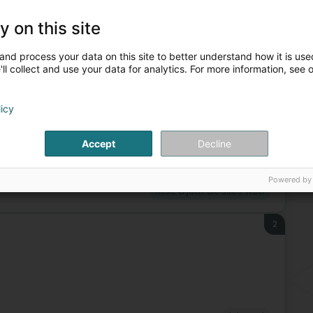
Pro
reInstallé à Pontpierre, Louis Thissen vous propose ses
Cré
rvice des particuliers et des professionnels.Spécialisé
y on this site
Com
Sol
Por
and process your data on this site to better understand how it is used
Pro
ll collect and use your data for analytics. For more information, see 
Dév
Hé
Réf
licy
Accept
Decline
ormatique
Photographie
Développement informatique
Powered by
Mise à jour de sites web
2