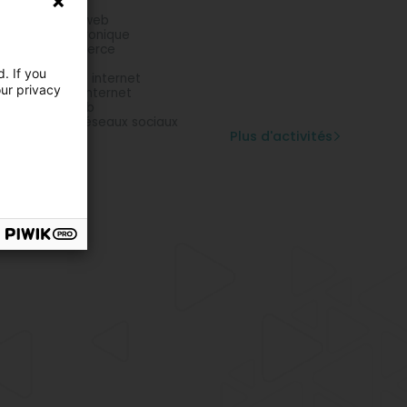
vider internet
ation de site web
merce électronique
ution e-Commerce
tail internet
. If you
motion de site internet
our privacy
eloppement internet
bergement web
érencement réseaux sociaux
Plus d'activités