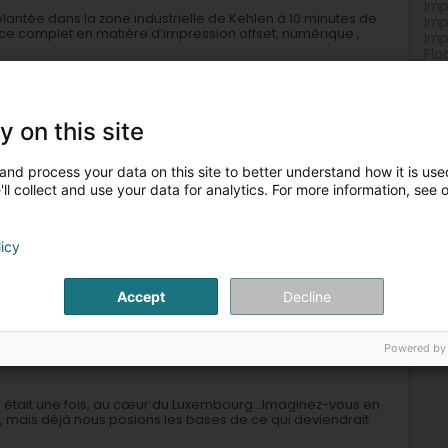
Imp
plantée dans la zone industrielle de Kehlen à 10 minutes de
Imp
ice complet en matière d’impression offset, numérique ,
Imp
Flo
Aut
Let
Imp
Imp
y on this site
Imp
and process your data on this site to better understand how it is used
ll collect and use your data for analytics. For more information, see 
licy
imerie express
Création graphique
Imprimerie offset
Accept
Decline
2
Éilereng)
Powered by
Il était une fois, au cœur du Luxembourg...Imaginez-vous en
si, mais déjà nous posions les bases de ce qui deviendrait