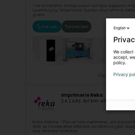
« De la création à l’impression sur tous supports »Im
Luxembourg, l’Imprimerie Quintus vous offre un serv
grand...
Site web
Itinéraire
English
Privac
We collect 
accept, we'
policy.
Privacy po
Impression
Impr
Imprimerie Reka
2 A Z.A.R.E. Ilot Est
L-4385
Ehlerange (
Notre histoire - Plus qu'une imprimerie, une passion
1936. Le monde était différent, les technologies aus
une véritable institution...