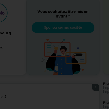
Vous souhaitez être mis en
avant ?
Sponsoriser ma société
mbourg
rg
Plu
1
Imp
Imp
len)
Plu
Imp