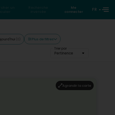
rcher un
Recherche
Me
FR
iculier
inversée
connecter
Plus de filtres
ujourd'hui
(0)
Trier par
Pertinence
Agrandir la carte