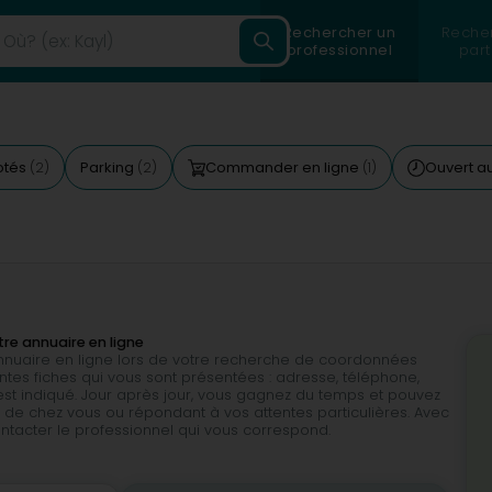
Rechercher un
Reche
professionnel
part
otés
Parking
Commander en ligne
Ouvert a
(2)
(2)
(1)
tre annuaire en ligne
 annuaire en ligne lors de votre recherche de coordonnées
rentes fiches qui vous sont présentées : adresse, téléphone,
est indiqué. Jour après jour, vous gagnez du temps et pouvez
 de chez vous ou répondant à vos attentes particulières. Avec
ontacter le professionnel qui vous correspond.