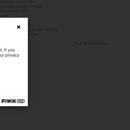
ression sur textile
ression grand format
rimerie offset
cage
ocollant
tre autocollante
ression digitale grand format
rimerie sérigraphie
rimerie diverse
Plus d'activités
. If you
our privacy