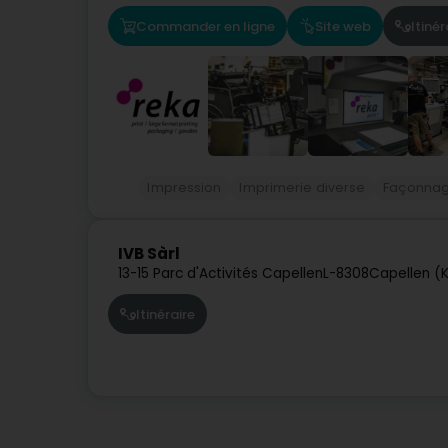
Commander en ligne
Site web
Itinér
Impression
Imprimerie diverse
Façonnag
IVB Sàrl
13-15 Parc d'Activités Capellen
L-8308
Capellen (
Itinéraire