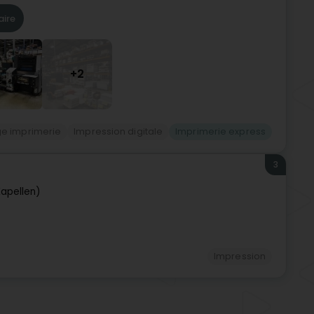
aire
+2
e imprimerie
Impression digitale
Imprimerie express
3
Kapellen)
Impression