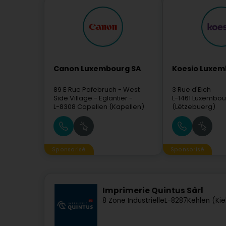
Canon Luxembourg SA
Koesio Luxe
89 E Rue Pafebruch
- West
3 Rue d'Eich
Side Village - Eglantier -
L-1461
Luxembou
L-8308
Capellen (Kapellen)
(Lëtzebuerg)
Sponsorisé
Sponsorisé
Imprimerie Quintus Sàrl
8 Zone Industrielle
L-8287
Kehlen (Kie