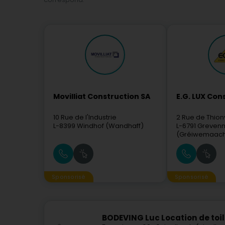
Movilliat Construction SA
E.G. LUX Con
10 Rue de l'Industrie
2 Rue de Thionv
L-8399
Windhof (Wandhaff)
L-6791
Greven
(Gréiwemaach
Sponsorisé
Sponsorisé
BODEVING Luc Location de toil