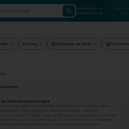
Rechercher un
Reche
professionnel
part
notés
Parking
Demande de devis
Commande
(2)
(2)
(4)
2ms
coulement
 de notre annuaire en ligne
 annuaire en ligne lors de votre recherche de coordonnées
ifférentes fiches qui vous sont présentées : adresse,
 tout vous est indiqué. Jour après jour, vous gagnez du temps
coulement proche de chez vous ou répondant à vos attentes
pouvez facilement contacter le professionnel qui vous