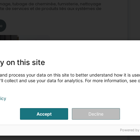
monage, tubage de cheminée, fumisterie, nettoyage
e services et de produits liés aux systèmes de
re
+4
y on this site
and process your data on this site to better understand how it is used
Cheminée, poêle
Cheminée
Nettoyage d'écoulement
ll collect and use your data for analytics. For more information, see 
3
licy
korn (Nidderkuer)
Accept
Decline
ncée par notre père Gries Yvon. En effet, c'est une période
. Alors, afin de se prémunir d'une éventuelle fermeture, il
Powered by