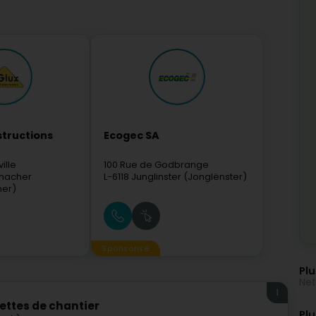
structions
Ecogec SA
ille
100 Rue de Godbrange
macher
L-6118
Junglinster (Jonglënster)
er)
Sponsorisé
Plu
Net
1
ettes de chantier
Plu