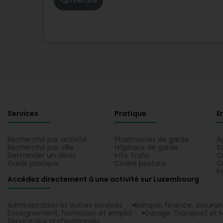
Itinéraire
Services
Pratique
E
Recherche par activité
Pharmacies de garde
A
Recherche par ville
Hôpitaux de garde
S
Demander un devis
Info Trafic
C
Guide pratique
Codes postaux
C
I
Accédez directement à une activité sur Luxembourg
Administration et autres services
Banque, finance, assura
Enseignement, formation et emploi
Garage, Transport et M
Service aux professionnels