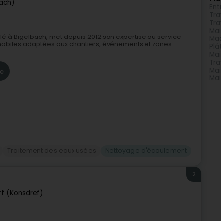
aach)
Ent
Tra
Tra
Mai
allé à Bigelbach, met depuis 2012 son expertise au service
Maç
s mobiles adaptées aux chantiers, événements et zones
Plâ
Mai
Tra
Mai
re
Mai
Traitement des eaux usées
Nettoyage d'écoulement
2
f (Konsdref)