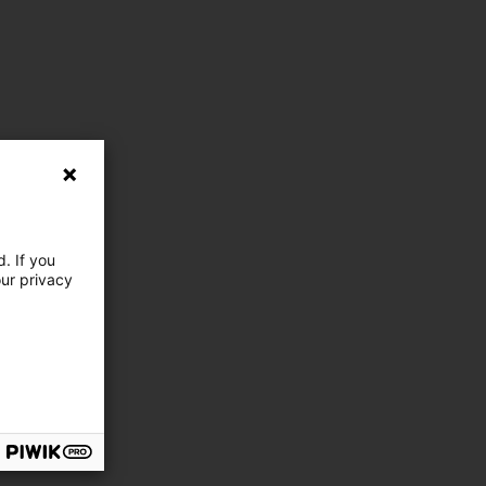
. If you
our privacy