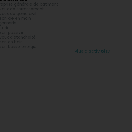
reprise générale de bâtiment
vaux de terrassement
vaux de génie civil
son clé en main
onnerie
trerie
son passive
vaux d'étanchéité
son en bois
son basse énergie
Plus d'activités