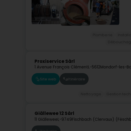
Plomberie
Install
Débouchage
Proxiservice Sàrl
1 Avenue François Clément
L-5612
Mondorf-les-Ba
Site web
Itinéraire
Nettoyage
Gestion tec
Giällewee 12 Sàrl
11 Giällewee
L-9749
Fischbach (Clervaux) (Fëschb