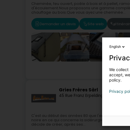
Cheminée, feu ouvert, poêle à bois et à pellet, ra
d'écoulement.Nous proposons une gamme complète d
chauffage au bois.Que vous ayez une cheminée...
Demander un devis
Site web
Itinérai
English
Privac
We collect 
accept, we'
policy.
Gries Frères Sàrl
Privacy po
45 Rue Franz Erpelding
L-4553
Nieder
C'est au début des années 80 que l'entreprise est la
noire en ce qui concerne la sidérurgie au Luxembourg
décide de créer, après ses...