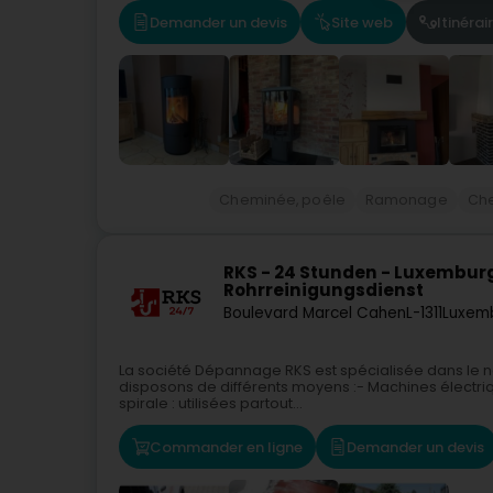
Demander un devis
Site web
Itinérai
Cheminée, poêle
Ramonage
Che
RKS - 24 Stunden - Luxembur
Rohrreinigungsdienst
Boulevard Marcel Cahen
L-1311
Luxem
La société Dépannage RKS est spécialisée dans le n
disposons de différents moyens :- Machines électri
spirale : utilisées partout...
Commander en ligne
Demander un devis