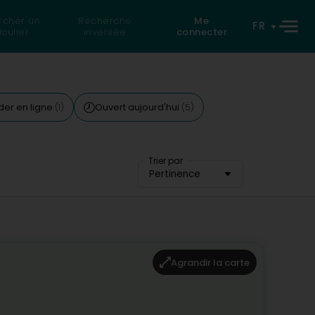
rcher un
Recherche
Me
FR
iculier
inversée
connecter
r en ligne
Ouvert aujourd'hui
(1)
(5)
Trier par
Pertinence
Agrandir la carte