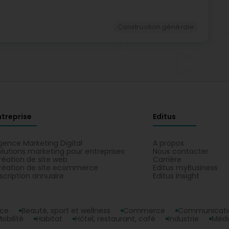
Construction générale
ntreprise
Editus
gence Marketing Digital
A propos
olutions marketing pour entreprises
Nous contacter
réation de site web
Carrière
réation de site ecommerce
Editus myBusiness
nscription annuaire
Editus Insight
nce
Beauté, sport et wellness
Commerce
Communicatio
obilité
Habitat
Hôtel, restaurant, café
Industrie
Méde