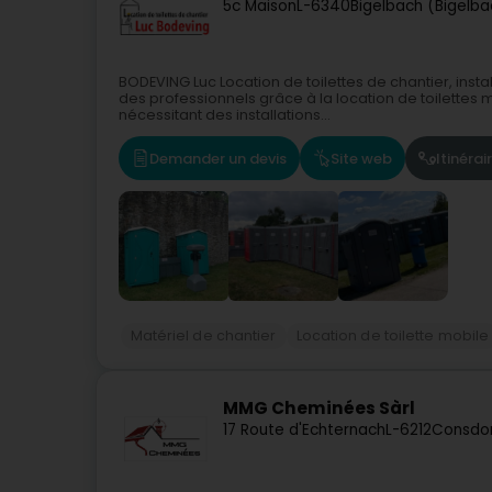
5c Maison
L-6340
Bigelbach (Bigelb
BODEVING Luc Location de toilettes de chantier, inst
des professionnels grâce à la location de toilette
nécessitant des installations...
Demander un devis
Site web
Itinérai
Matériel de chantier
Location de toilette mobile
MMG Cheminées Sàrl
17 Route d'Echternach
L-6212
Consdor