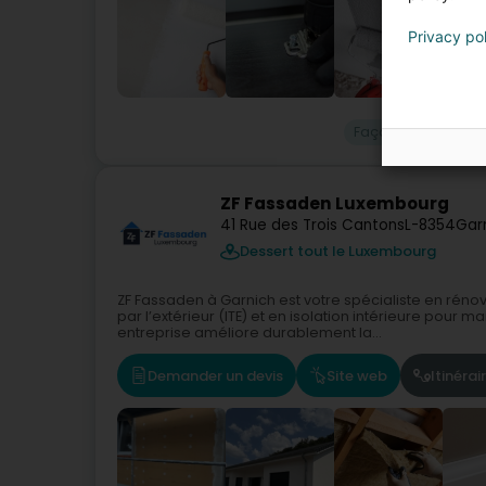
Privacy po
Façade
Peintur
ZF Fassaden Luxembourg
41 Rue des Trois Cantons
L-8354
Gar
Dessert tout le Luxembourg
ZF Fassaden à Garnich est votre spécialiste en rén
par l’extérieur (ITE) et en isolation intérieure pour
entreprise améliore durablement la...
Demander un devis
Site web
Itinérai