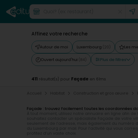
Affinez votre recherche
Autour de moi
Luxembourg
Les mi
(20)
Plus de filtres
Ouvert aujourd'hui
(84)
411
Façade
résultat(s) pour
en 61ms
Accueil
Habitat
Construction et gros œuvre
Façade : trouvez facilement toutes les coordonnées d
À tout moment, utilisez notre annuaire en ligne afin d
souhaitez contacter un spécialiste Façade de votre vil
seulement de l’adresse, mais également du numéro de 
du Luxembourg par mail. Pour l’activité qui vous corr
profitez d’un vaste choix.