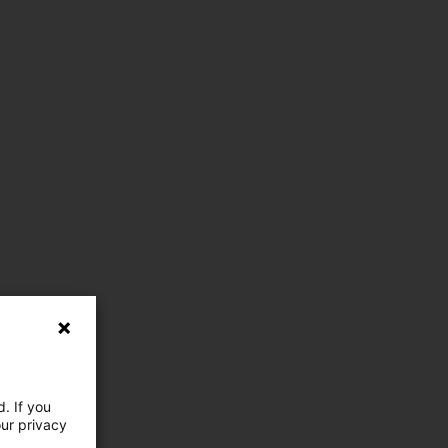
. If you
our privacy