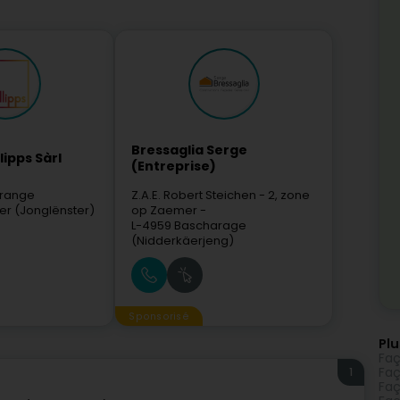
Bressaglia Serge
lipps Sàrl
(Entreprise)
brange
Z.A.E. Robert Steichen
- 2, zone
ter (Jonglënster)
op Zaemer -
L-4959
Bascharage
(Nidderkäerjeng)
Sponsorisé
Plu
Faç
1
Faç
Faç