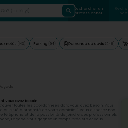
Rechercher un
Reche
professionnel
part
eux notés
Parking
Demande de devis
(143)
(94)
(246)
Façade
ont vous avez besoin
e trouver toutes les coordonnées dont vous avez besoin. Vous
le ou situé à proximité de votre domicile ? Vous disposez non
téléphone et de la possibilité de joindre des professionnels
espond, Façade, vous gagnez un temps précieux et vous