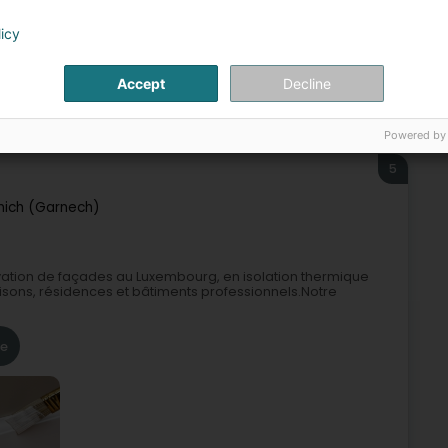
licy
Accept
Decline
e de bâtiment
Rénovation
Travaux de peinture façade
Powered by
5
nich (Garnech)
ovation de façades au Luxembourg, en isolation thermique
 maisons, résidences et bâtiments professionnels.Notre
re