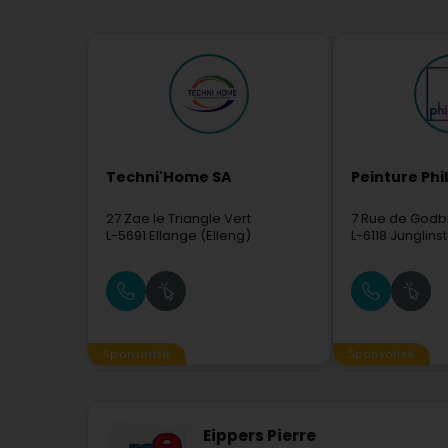
Techni'Home SA
Peinture Phil
27 Zae le Triangle Vert
7 Rue de God
L-5691
Ellange (Elleng)
L-6118
Junglins
Sponsorisé
Sponsorisé
Eippers Pierre