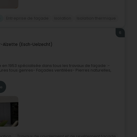
e
Entreprise de façade
Isolation
Isolation thermique
6
r-Alzette (Esch-Uelzecht)
ée en 1953 spécialisée dans tous les travaux de façade :-
ures tous genres- Façades ventilées- Pierres naturelles,
re
ation
Travaux de ravalement et de revêtement façade