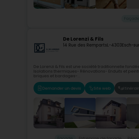
Façad
De Lorenzi & Fils
14 Rue des Remparts
L-4303
Esch-su
De Lorenzi & Fils est une société traditionnelle fond
Isolations thermiques- Rénovations- Enduits et peint
briques et bardages-...
Demander un devis
Site web
Itinérai
Façade
Entreprise de façade
Rénov