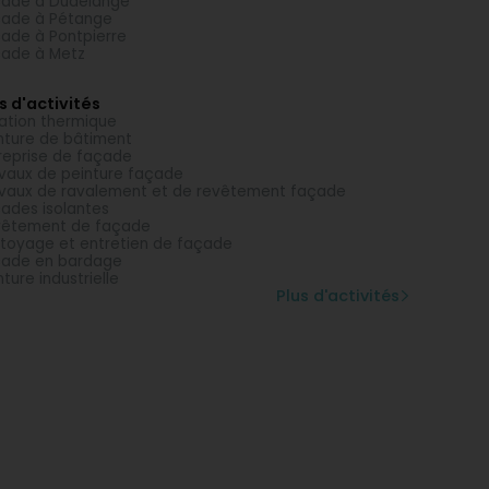
ade à Dudelange
ade à Pétange
ade à Pontpierre
ade à Metz
s d'activités
lation thermique
nture de bâtiment
reprise de façade
vaux de peinture façade
vaux de ravalement et de revêtement façade
ades isolantes
vêtement de façade
toyage et entretien de façade
ade en bardage
nture industrielle
Plus d'activités