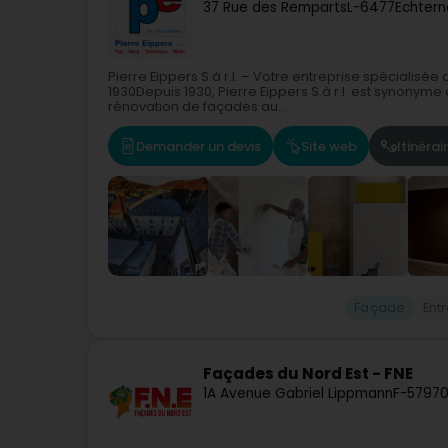
37 Rue des Remparts
L-6477
Echtern
Pierre Eippers S.à r.l. – Votre entreprise spécialisée
1930Depuis 1930, Pierre Eippers S.à r.l. est synonym
rénovation de façades au...
Demander un devis
Site web
Itinérai
Façade
Ent
Façades du Nord Est - FNE
1A Avenue Gabriel Lippmann
F-5797