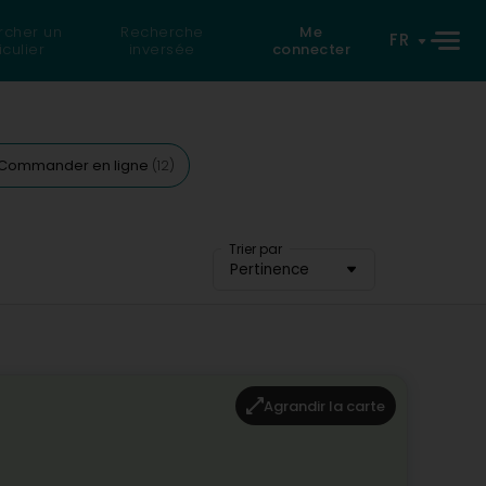
rcher un
Recherche
Me
FR
iculier
inversée
connecter
Commander en ligne
(12)
Trier par
Pertinence
Agrandir la carte