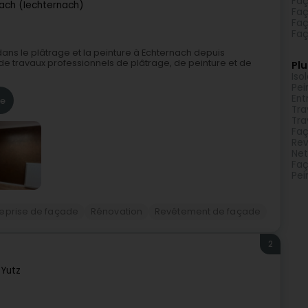
Faç
ach (Iechternach)
Faç
Faç
Faç
 dans le plâtrage et la peinture à Echternach depuis
e de travaux professionnels de plâtrage, de peinture et de
Plu
Iso
Pei
Ent
re
Tra
Tra
Faç
Re
Net
Faç
Pei
reprise de façade
Rénovation
Revêtement de façade
2
0
Yutz