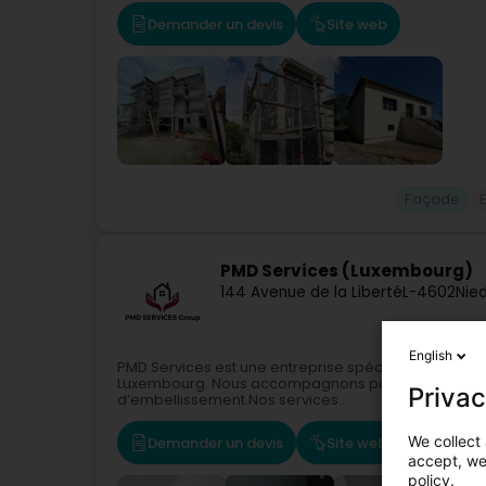
Demander un devis
Site web
Façade
PMD Services (Luxembourg)
144 Avenue de la Liberté
L-4602
Nie
English
PMD Services est une entreprise spécialisée en peint
Luxembourg. Nous accompagnons particuliers et pro
Privac
d’embellissement.Nos services...
We collect 
Demander un devis
Site web
Itinérai
accept, we'
policy.