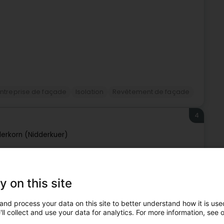
Entreprise de façade
Isolation
Revêtement de façade
4
derkorn (Nidderkuer)
ure intérieure et extérieure, rénovation et plafonnage au
fessionnels dans tous leurs projets de modernisation et
y on this site
and process your data on this site to better understand how it is used
re
ll collect and use your data for analytics. For more information, see 