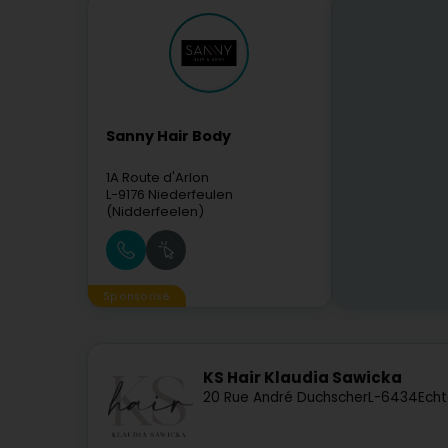
Sanny Hair Body
1A Route d'Arlon
L-9176
Niederfeulen
(Nidderfeelen)
Sponsorisé
KS Hair Klaudia Sawicka
20 Rue André Duchscher
L-6434
Echt