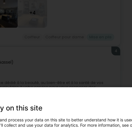
+4
Coiffeur
Coiffeur pour dame
Mise en plis
4
Aassel)
ce dédié à la beauté, au bien-être et à la santé de vos
voir-faire à votre service pour vous proposer des
y on this site
and process your data on this site to better understand how it is used
ll collect and use your data for analytics. For more information, see 