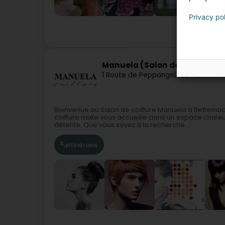
Privacy po
Manuela (Salon de Coiffure)
1 Route de Peppange
L-3270
Bettem
Bienvenue au Salon de coiffure Manuela à Bettembour
coiffure mixte vous accueille dans un espace chaleu
détente. Que vous soyez à la recherche...
Itinéraire