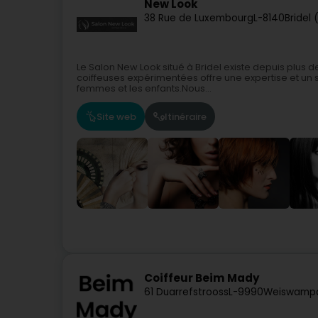
New Look
38 Rue de Luxembourg
L-8140
Bridel 
Le Salon New Look situé à Bridel existe depuis plu
coiffeuses expérimentées offre une expertise et un s
femmes et les enfants.Nous...
Site web
Itinéraire
Coiffeur Beim Mady
61 Duarrefstrooss
L-9990
Weiswamp