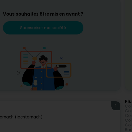
Vous souhaitez être mis en avant ?
Sponsoriser ma société
Plu
1
Coi
Coi
Coi
ernach (Iechternach)
Col
Coi
Bar