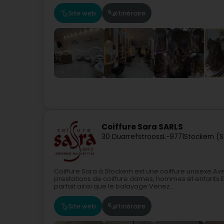
Site web
Itinéraire
Coiffure Sara SARLS
30 Duarrefstrooss
L-9771
Stockem (
Coiffure Sara à Stockem est une coiffure unisexe.Av
prestations de coiffure dames, hommes et enfants.El
parfait ainsi que le balayage.Venez...
Site web
Itinéraire