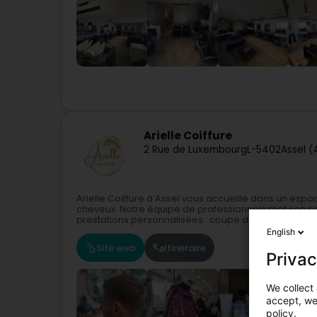
Arielle Coiffure
2 Rue de Luxembourg
L-5402
Assel (
Arielle Coiffure à Assel vous accueille dans un espa
cheveux. Notre équipe de professionnels met son sa
prestations personnalisées : coupe de...
English
Site web
Itinéraire
Privac
We collect 
accept, we'
policy.