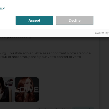
licy
Coiffeur
Coiffeur pour dame
Mise en plis
Accept
Decline
5
Powered by
bourg (Beetebuerg)
g – où style et bien-être se rencontrent !Notre salon de
reux et moderne, pensé pour votre confort et votre