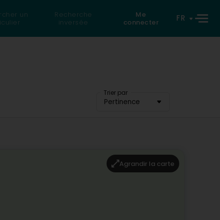
rcher un
Recherche
Me
FR
iculier
inversée
connecter
Trier par
Pertinence
Agrandir la carte