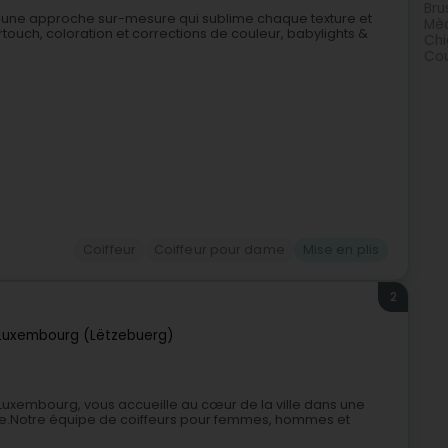
Bru
 : une approche sur-mesure qui sublime chaque texture et
Mè
touch, coloration et corrections de couleur, babylights &
Chi
Co
Coiffeur
Coiffeur pour dame
Mise en plis
2
Luxembourg (Lëtzebuerg)
à Luxembourg, vous accueille au cœur de la ville dans une
le.Notre équipe de coiffeurs pour femmes, hommes et