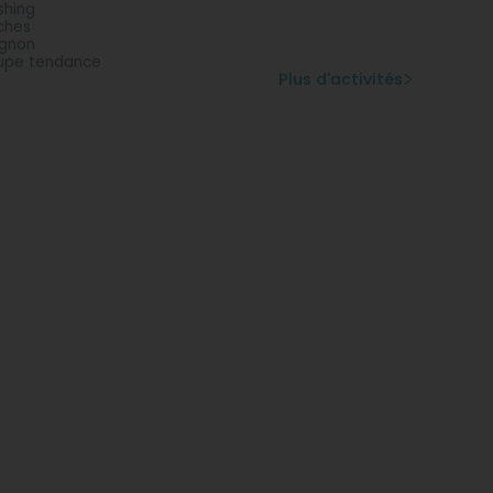
shing
ches
gnon
upe tendance
Plus d'activités