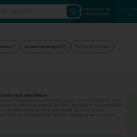
Rechercher un
Reche
professionnel
part
Plus de filtres
 notés
Accès handicapé
(7)
(8)
es dont vous avez besoin
e trouver toutes les coordonnées dont vous avez besoin. Vous
e ville ou situé à proximité de votre domicile ? Vous disposez
 de téléphone et de la possibilité de joindre des
 qui vous correspond, Mise en plis, vous gagnez un temps