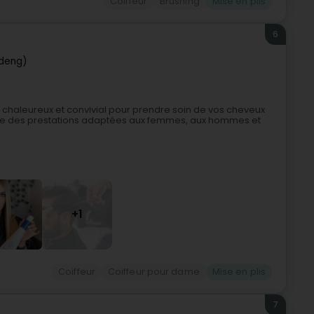
Coiffeur
Brushing
Mise en plis
6
ldeng)
 chaleureux et convivial pour prendre soin de vos cheveux
opose des prestations adaptées aux femmes, aux hommes et
+1
Coiffeur
Coiffeur pour dame
Mise en plis
7