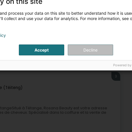
y on this site
and process your data on this site to better understand how it is used
ll collect and use your data for analytics. For more information, see 
licy
Accept
Decline
ue et prothèse
Coiffeur
Perruque en cheveux naturels
Correction capillaire
Powered by
3
e (Téiteng)
tangeSitué à Tétange, Rosana Beauty est votre adresse
es de cheveux. Spécialisé dans la coiffure et la vente de