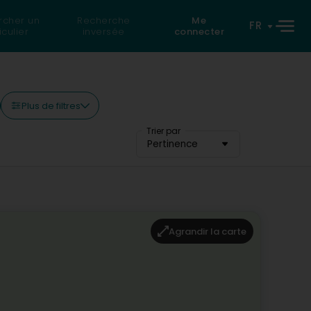
rcher un
Recherche
Me
FR
iculier
inversée
connecter
Plus de filtres
Trier par
Pertinence
Agrandir la carte