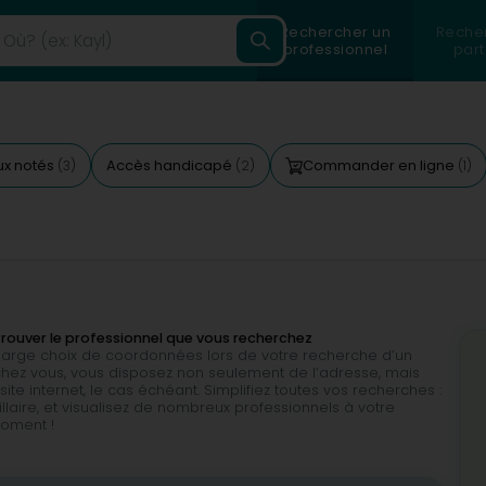
Rechercher un
Reche
professionnel
part
ux notés
Accès handicapé
Commander en ligne
(3)
(2)
(1)
e trouver le professionnel que vous recherchez
 large choix de coordonnées lors de votre recherche d’un
s chez vous, vous disposez non seulement de l’adresse, mais
e internet, le cas échéant. Simplifiez toutes vos recherches :
illaire, et visualisez de nombreux professionnels à votre
moment !