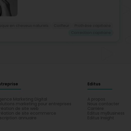
uque en cheveux naturels
Coiffeur
Prothèse capillaire
Correction capillaire
ntreprise
Editus
gence Marketing Digital
A propos
olutions marketing pour entreprises
Nous contacter
réation de site web
Carrière
réation de site ecommerce
Editus myBusiness
nscription annuaire
Editus Insight