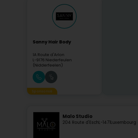
Sanny Hair Body
1A Route d'Arlon
L-9176
Niederfeulen
(Nidderfeelen)
Sponsorisé
Malo Studio
204 Route d'Esch
L-1471
Luxembourg 