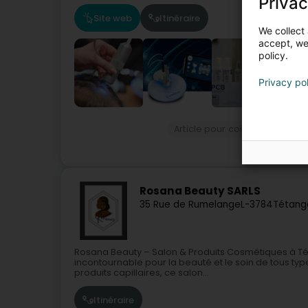
Privac
Site web
Itinéraire
We collect 
accept, we'
policy.
Privacy po
Article pour coiffeur
Perruq
Rosana Beauty SARLS
35 Rue de Rumelange
L-3784
Tétang
Rosana Beauty – Salon & Produits Cosmétiques à Té
incontournable pour la beauté et le soin de tous typ
produits capillaires, ce salon...
Itinéraire