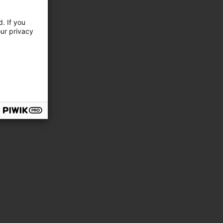
. If you
our privacy