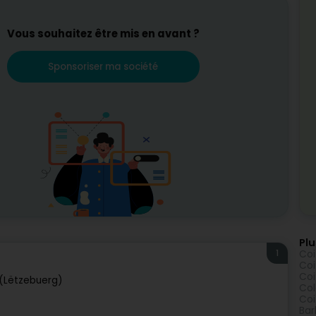
Vous souhaitez être mis en avant ?
Sponsoriser ma société
Plu
1
Coi
Coi
Coi
(Lëtzebuerg)
Col
Coi
Bar