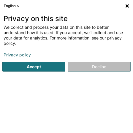
English
FR
Privacy on this site
We collect and process your data on this site to better
Affinez votre recherche
understand how it is used. If you accept, we'll collect and use
your data for analytics. For more information, see our privacy
Autour de moi
Luxembourg
Les mieux notés
(993)
(70
policy.
2062
Achat, location, vente immobilier
résultat(s) pour
en
Privacy policy
52ms
Accept
Decline
Accueil
Agence immobilière
Achat, location, vente immob
Achat, location, vente immobilier : notre annuaire en ligne vous
accompagne pour votre recherche
Jour après jour, faites confiance à notre annuaire et faites
appel à un professionnel du secteur Achat, location, vente
immobilier. Gagnez du temps et consultez depuis chez vous
de nombreuses coordonnées pratiques. Vous souhaitez
trouver une adresse proche de votre domicile ? Pour l’activité
qui vous intéresse, Achat, location, vente immobilier, vous
profitez de renseignements très précis : numéro de téléphone,
email, site internet et même descriptifs spécifiques pour
certaines fiches.