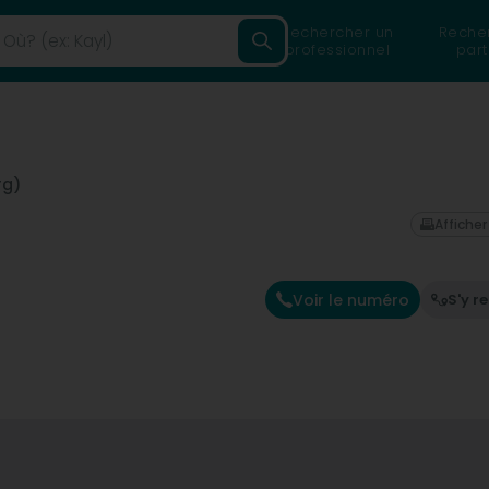
Rechercher un
Reche
professionnel
part
rg)
Afficher
Voir le numéro
S'y r