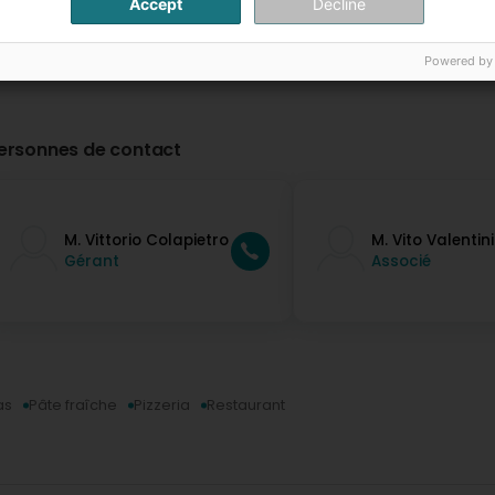
Accept
Decline
Powered by
ersonnes de contact
M. Vittorio Colapietro
M. Vito Valentini
Gérant
Associé
as
Pâte fraîche
Pizzeria
Restaurant