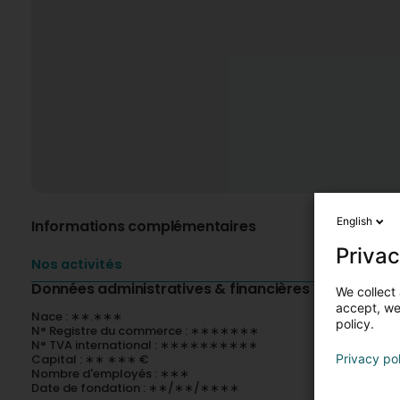
English
Informations complémentaires
Privac
Nos activités
Données administratives & financières
We collect 
accept, we'
Nace : ∗∗.∗∗∗
policy.
N° Registre du commerce : ∗∗∗∗∗∗∗
N° TVA international : ∗∗∗∗∗∗∗∗∗∗
Capital : ∗∗ ∗∗∗ €
Privacy po
Nombre d'employés : ∗∗∗
Date de fondation : ∗∗/∗∗/∗∗∗∗