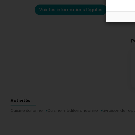
Voir les informations légales
P
Activités :
Cuisine italienne
Cuisine méditerranéenne
Livraison de rep