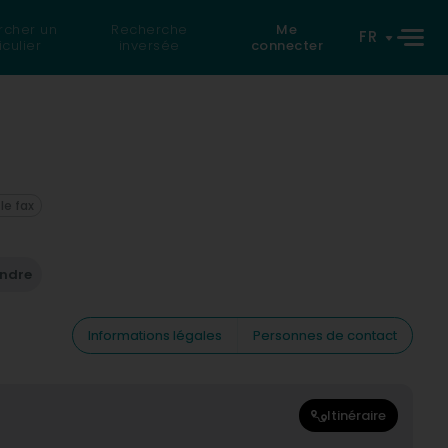
rcher un
Recherche
Me
FR
iculier
inversée
connecter
 le fax
endre
Informations légales
Personnes de contact
Itinéraire