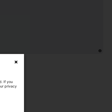
. If you
our privacy