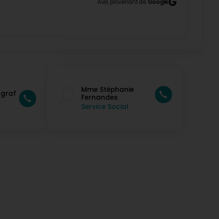
Avis provenant de
Google
Mme Stéphanie
rgraf
Fernandes
Service Social
k and he's happy there. The whole staff is so
y only TOP. (Original) Mäi Papp ass säit enger Woch
s sou léiw mat him an och emmer superfrendlech mat