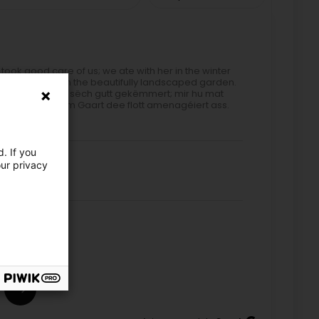
took good care of us; we ate with her in the winter
took a stroll in the beautifully landscaped garden.
et d'Personal sëch gutt gekëmmert; mir hu mat
Spazéierhang am Gaart dee flott amenagéiert ass.
. If you
our privacy
 recevoir à nouveau.