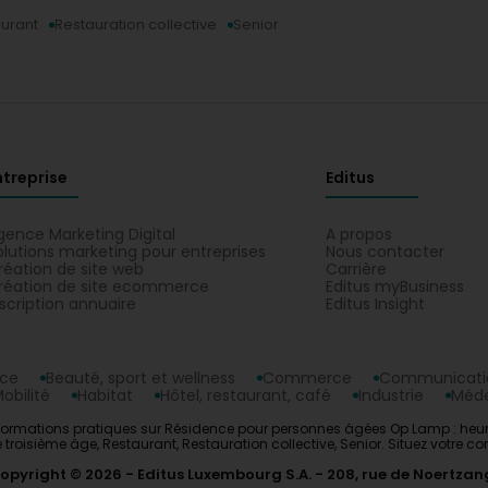
urant
Restauration collective
Senior
ntreprise
Editus
gence Marketing Digital
A propos
olutions marketing pour entreprises
Nous contacter
réation de site web
Carrière
réation de site ecommerce
Editus myBusiness
nscription annuaire
Editus Insight
nce
Beauté, sport et wellness
Commerce
Communicatio
obilité
Habitat
Hôtel, restaurant, café
Industrie
Méde
ormations pratiques sur Résidence pour personnes âgées Op Lamp : heures
troisième âge, Restaurant, Restauration collective, Senior. Situez votre
opyright © 2026
Editus Luxembourg S.A.
208, rue de Noertzan