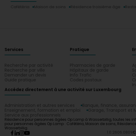
Cafétéria
Maison de soins
Résidence troisième âge
Resta
Services
Pratique
E
Recherche par activité
Pharmacies de garde
A
Recherche par ville
Hôpitaux de garde
S
Demander un devis
Info Trafic
C
Guide pratique
Codes postaux
C
I
Accédez directement à une activité sur Luxembourg
Administration et autres services
Banque, finance, assura
Enseignement, formation et emploi
Garage, Transport et M
Service aux professionnels
Résidence pour personnes âgées Op Lamp à Wasserbillig, toutes les inf
pour personnes âgées Op Lamp : Cafétéria, Maison de soins, Résidence 
Wasserbillig.
1.0.2606.0809
C