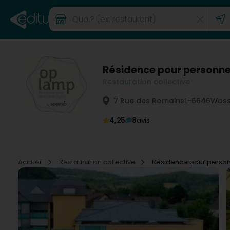
Résidence pour personn
Restauration collective
7 Rue des Romains
L-6646
Wass
4,25
8
avis
Accueil
Restauration collective
Résidence pour perso