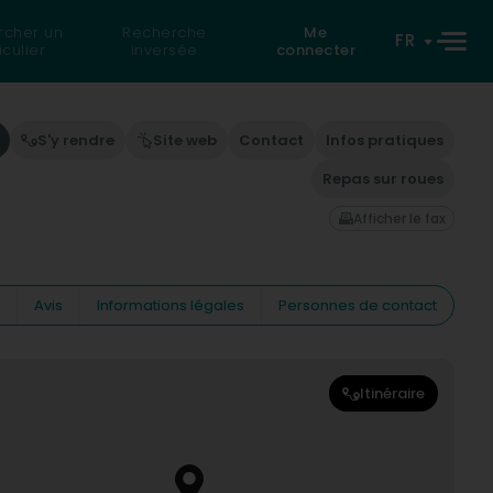
rcher un
Recherche
Me
FR
iculier
inversée
connecter
S'y rendre
Site web
Contact
Infos pratiques
Repas sur roues
Afficher le fax
Avis
Informations légales
Personnes de contact
Itinéraire