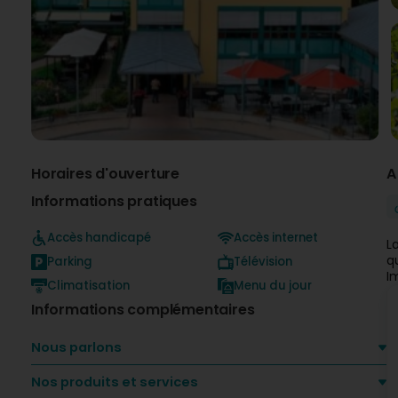
Horaires d'ouverture
A
Informations pratiques
Accès handicapé
Accès internet
L
q
Parking
Télévision
I
Climatisation
Menu du jour
Informations complémentaires
Nous parlons
Nos produits et services