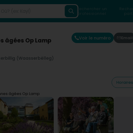
Rechercher un
Reche
professionnel
part
Voir le numéro
Email
es âgées Op Lamp
erbillig (Waasserbëlleg)
Horaires
nnes âgées Op Lamp