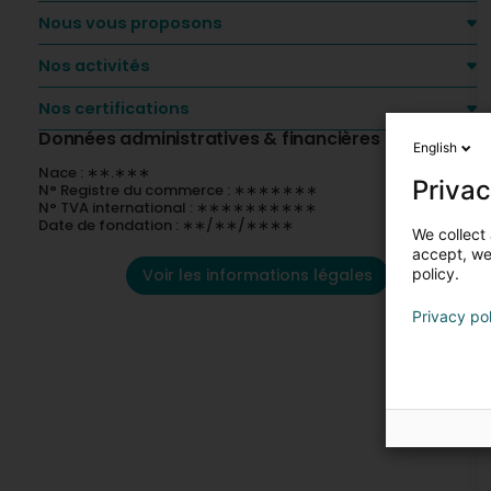
Nous vous proposons
Nos activités
Nos certifications
Données administratives & financières
English
Nace : ∗∗.∗∗∗
Privac
N° Registre du commerce : ∗∗∗∗∗∗∗
N° TVA international : ∗∗∗∗∗∗∗∗∗∗
Date de fondation : ∗∗/∗∗/∗∗∗∗
We collect 
accept, we'
Voir les informations légales
policy.
Privacy po