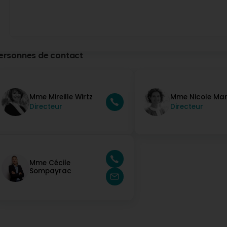
Guy Kirsch
Il y a 3 Année(s)
Résidence pour personnes âgées Op Lamp
Il y a 2 Année(s)
ersonnes de contact
Bonjour et merci pour votre avis !
Guy Wolf
Il y a 7 Année(s)
Mme Mireille Wirtz
Mme Nicole Ma
Directeur
Directeur
(Translated by Google) My dad has been on Lamp for a wee
sweet with him and also always super friendly with us. Eas
op Lamp an hien ass glécklech do. Dat ganz Personal as
eis. Einfach nemmen TOP.
Résidence pour personnes âgées Op Lamp
Mme Cécile
Il y a 3 Année(s)
Sompayrac
Thanks for sharing your experience!