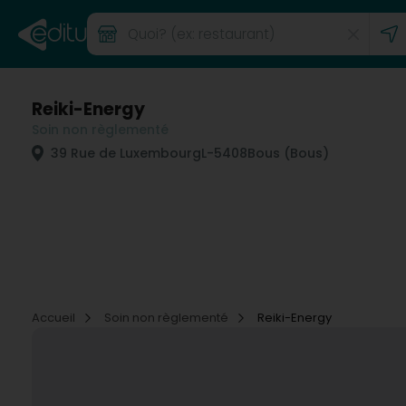
Reiki-Energy
Soin non règlementé
39 Rue de Luxembourg
L-5408
Bous (Bous)
Accueil
Soin non règlementé
Reiki-Energy