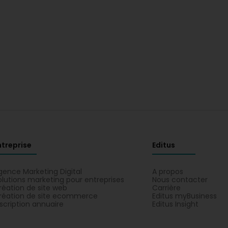
ntreprise
Editus
gence Marketing Digital
A propos
olutions marketing pour entreprises
Nous contacter
réation de site web
Carrière
réation de site ecommerce
Editus myBusiness
nscription annuaire
Editus Insight