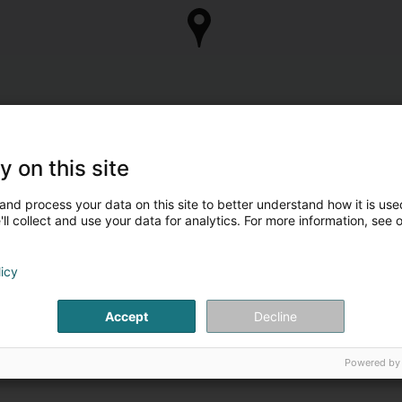
y on this site
and process your data on this site to better understand how it is used
ll collect and use your data for analytics. For more information, see 
licy
Accept
Decline
Powered by