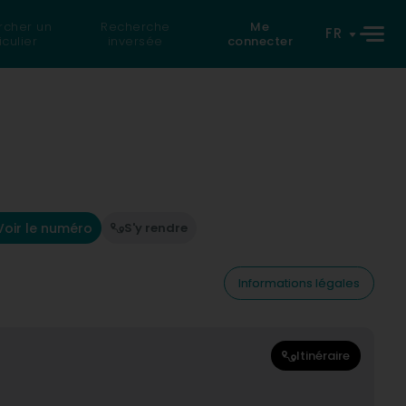
rcher un
Recherche
Me
FR
iculier
inversée
connecter
Voir le numéro
S'y rendre
Informations légales
Itinéraire