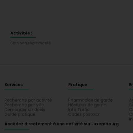
Activités :
Soin non règlementé
Services
Pratique
E
Recherche par activité
Pharmacies de garde
A
Recherche par ville
Hôpitaux de garde
S
Demander un devis
Info Trafic
C
Guide pratique
Codes postaux
C
I
Accédez directement à une activité sur Luxembourg