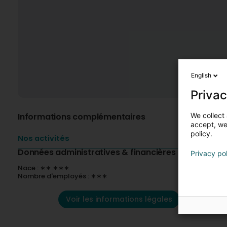
English
Privac
We collect 
Informations complémentaires
accept, we'
policy.
Nos activités
Données administratives & financières
Privacy po
Nace : ∗∗.∗∗∗
Nombre d'employés : ∗∗∗
Voir les informations légales