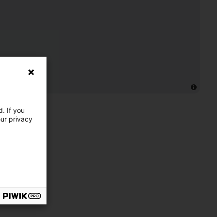
. If you
our privacy