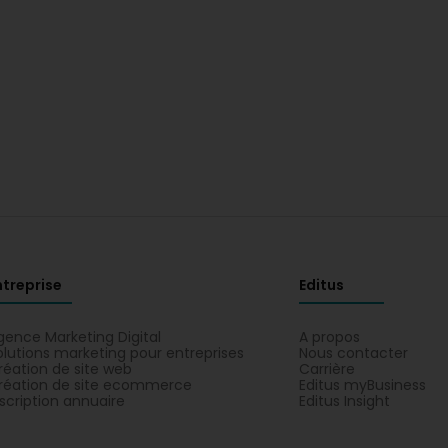
ntreprise
Editus
gence Marketing Digital
A propos
olutions marketing pour entreprises
Nous contacter
réation de site web
Carrière
réation de site ecommerce
Editus myBusiness
nscription annuaire
Editus Insight