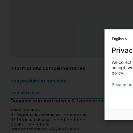
English
Privac
We collect 
Informations complémentaires
accept, we'
policy.
Nos produits et services
Privacy po
Nos activités
Données administratives & financières
Nace : ∗∗.∗∗∗
N° Registre du commerce : ∗∗∗∗∗∗∗
N° TVA international : ∗∗∗∗∗∗∗∗∗∗
Capital : ∗∗ ∗∗∗ €
Date de fondation : ∗∗/∗∗/∗∗∗∗