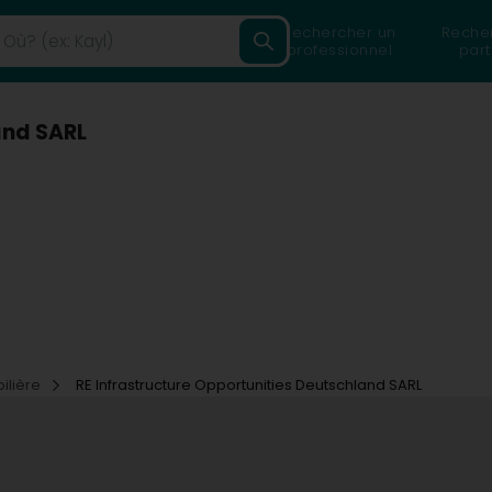
Rechercher un
Reche
professionnel
part
and SARL
ilière
RE Infrastructure Opportunities Deutschland SARL