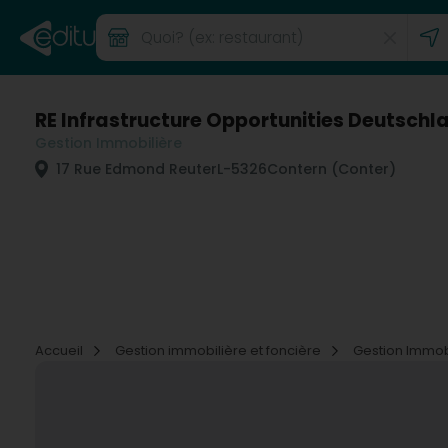
RE Infrastructure Opportunities Deutschl
Gestion Immobilière
17 Rue Edmond Reuter
L-5326
Contern (Conter)
Accueil
Gestion immobilière et foncière
Gestion Immob