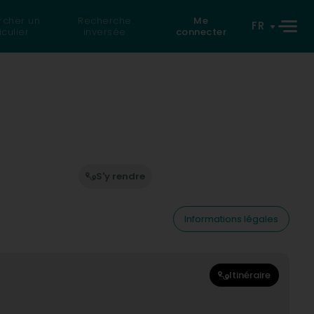
rcher un
Recherche
Me
FR
iculier
inversée
connecter
S'y rendre
Informations légales
Itinéraire