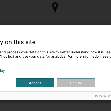
y on this site
and process your data on this site to better understand how it is used
ll collect and use your data for analytics. For more information, see 
licy
Accept
Decline
Powered by