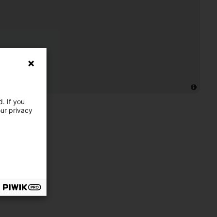
. If you
our privacy