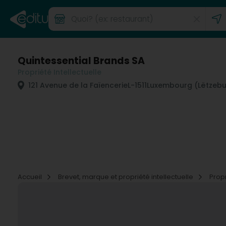
Quintessential Brands SA
Propriété Intellectuelle
121 Avenue de la Faïencerie
L-1511
Luxembourg (Lëtzebu
Accueil
Brevet, marque et propriété intellectuelle
Propr