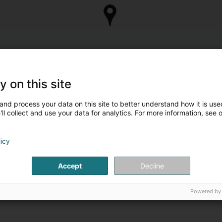
y on this site
and process your data on this site to better understand how it is used
ll collect and use your data for analytics. For more information, see 
licy
Accept
Decline
Powered by