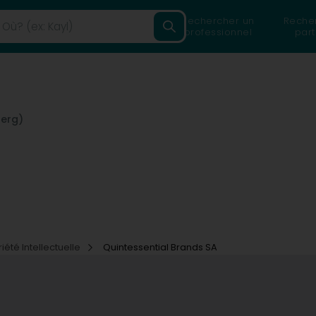
Rechercher un
Reche
professionnel
part
erg)
iété Intellectuelle
Quintessential Brands SA