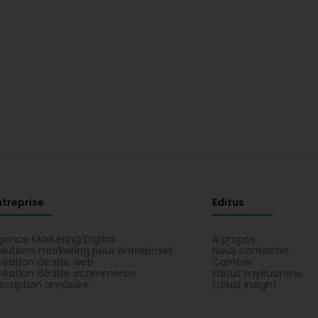
ntreprise
Editus
gence Marketing Digital
A propos
olutions marketing pour entreprises
Nous contacter
réation de site web
Carrière
réation de site ecommerce
Editus myBusiness
nscription annuaire
Editus Insight