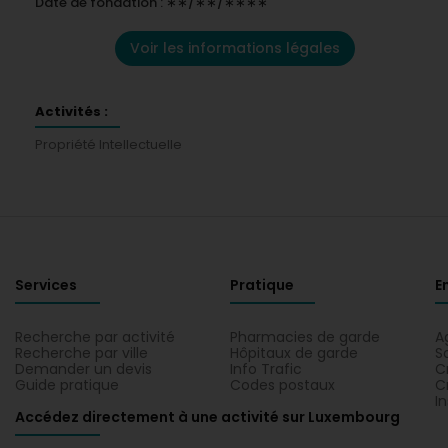
Date de fondation : ∗∗/∗∗/∗∗∗∗
Voir les informations légales
Activités :
Propriété Intellectuelle
Services
Pratique
E
Recherche par activité
Pharmacies de garde
A
Recherche par ville
Hôpitaux de garde
S
Demander un devis
Info Trafic
C
Guide pratique
Codes postaux
C
I
Accédez directement à une activité sur Luxembourg