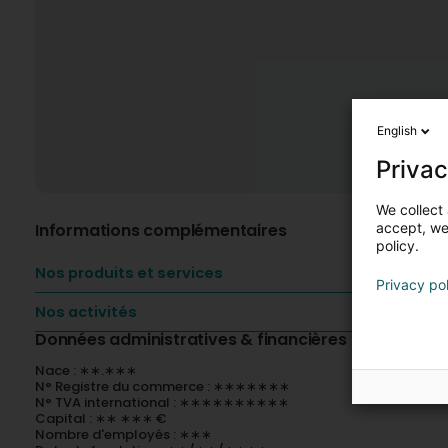
English
Privac
We collect 
Informations complémentaires
accept, we'
policy.
Nos produits et services
Privacy po
Nos activités
Données administratives & financières
Nace : ∗∗.∗∗∗
N° Registre du commerce : ∗∗∗∗∗∗∗
N° TVA international : ∗∗∗∗∗∗∗∗∗∗
Capital : ∗∗ ∗∗∗ €
Nombre d'employés : ∗∗∗