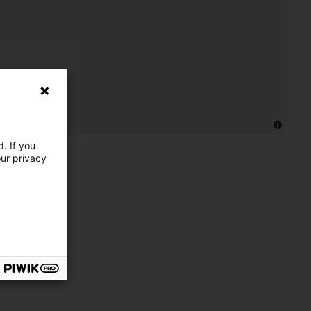
. If you
our privacy