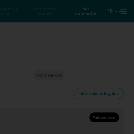
rcher un
Recherche
Me
FR
iculier
inversée
connecter
S'y rendre
Informations légales
Itinéraire