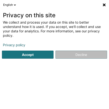
English
FR
Privacy on this site
We collect and process your data on this site to better
Produit De Lux. Sàrl
understand how it is used. If you accept, we'll collect and use
your data for analytics. For more information, see our privacy
Agence commerciale
policy.
2A Place de Paris
L-2314
Luxembourg (Lëtzebuerg)
Privacy policy
Accept
Decline
Voir le numéro
S'y rendre
Accueil
Import-Export
Agence commerciale
Produit D