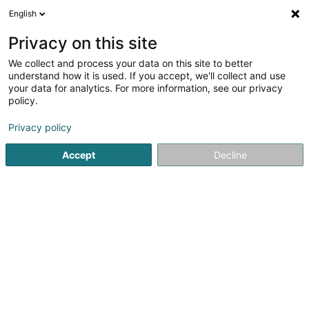
English
FR
Privacy on this site
We collect and process your data on this site to better
PRO BY Innovo
understand how it is used. If you accept, we'll collect and use
your data for analytics. For more information, see our privacy
Distributeur automatique
policy.
20 Rue de Hollerich
L-1740
Luxembourg (Lëtzebuerg)
Privacy policy
Accept
Decline
Voir le numéro
S'y rendre
Accueil
Matériel pour commerce
Distributeur automatiq