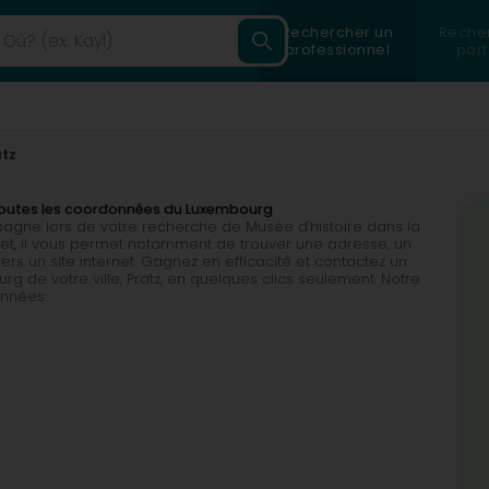
Rechercher un
Reche
professionnel
part
atz
r toutes les coordonnées du Luxembourg
mpagne lors de votre recherche de Musée d'histoire dans la
omplet, il vous permet notamment de trouver une adresse, un
rs un site internet. Gagnez en efficacité et contactez un
g de votre ville, Pratz, en quelques clics seulement. Notre
onnées.