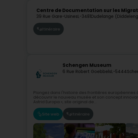
Centre de Documentation sur les Migra
39 Rue Gare-Usines
L-3481
Dudelange (Diddelen
Itinéraire
Schengen Museum
6 Rue Robert Goebbels
L-5444
Sche
Plongez dans l'histoire des frontières européenne
découvrir le nouveau musée et son concept innovant
Astrid Europa », site original de...
Site web
Itinéraire