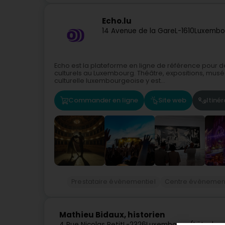
Echo.lu
14 Avenue de la Gare
L-1610
Luxembo
Echo est la plateforme en ligne de référence pour 
culturels au Luxembourg. Théâtre, expositions, musées
culturelle luxembourgeoise y est...
Commander en ligne
Site web
Itinér
Prestataire évènementiel
Centre évènement
Mathieu Bidaux, historien
4 Rue Nicolas Petit
L-2326
Luxembourg (Lëtzebue