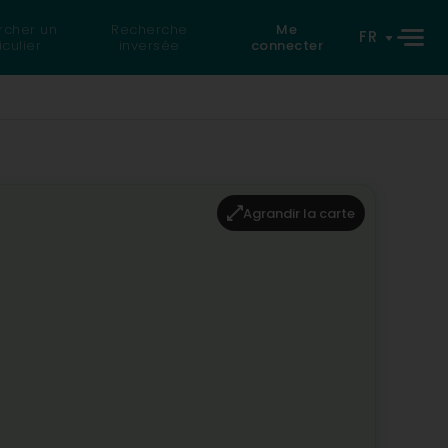
rcher un
Recherche
Me
FR
iculier
inversée
connecter
Agrandir la carte