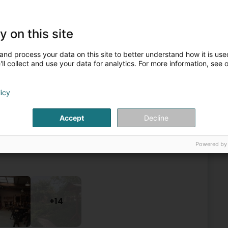
y on this site
Espace culturel
and process your data on this site to better understand how it is used
ll collect and use your data for analytics. For more information, see 
5
33,9 km
e la métallurgie
e (Peppeng)
licy
Accept
Decline
is 1999 montre une abondance de détails de la vie
me (site classé) de l'année 1849.Des départements
Powered by
+14