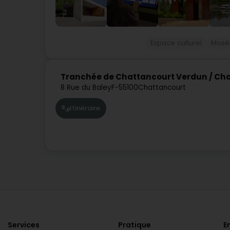
Espace culturel
Musé
Tranchée de Chattancourt Verdun / Cha
8 Rue du Baley
F-55100
Chattancourt
Itinéraire
Services
Pratique
E