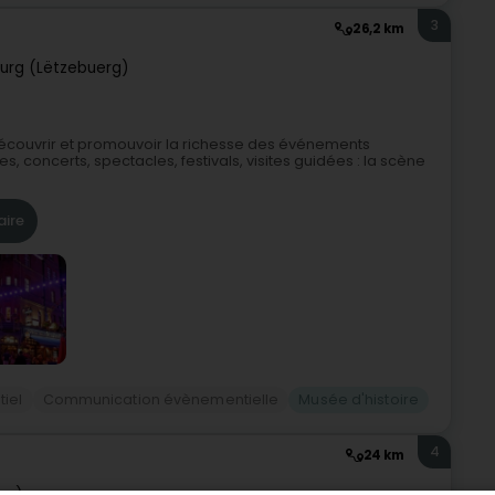
3
26,2 km
urg (Lëtzebuerg)
découvrir et promouvoir la richesse des événements
, concerts, spectacles, festivals, visites guidées : la scène
aire
iel
Communication évènementielle
Musée d'histoire
4
24 km
rg)