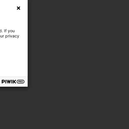
. If you
our privacy