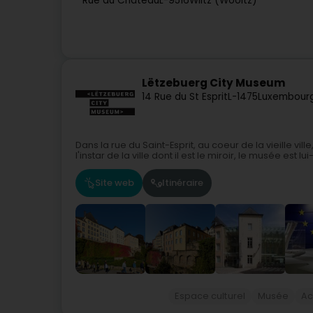
Rue du Château
L-9516
Wiltz (Wooltz)
Lëtzebuerg City Museum
14 Rue du St Esprit
L-1475
Luxembourg
Dans la rue du Saint-Esprit, au coeur de la vieille vil
l'instar de la ville dont il est le miroir, le musée es
Site web
Itinéraire
Espace culturel
Musée
Ac