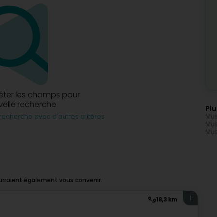
éter les champs pour
elle recherche
Plu
Mus
recherche avec d'autres critères
Mus
Mus
ourraient également vous convenir.
1
18,3 km
z