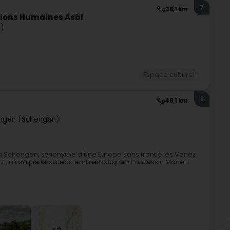
7
38,1 km
tions Humaines Asbl
g)
Espace culturel
8
48,1 km
ngen (Schengen)
s à Schengen, synonyme d'une Europe sans frontières.Venez
 , ainsi que le bateau emblématique « Prinzessin Marie-