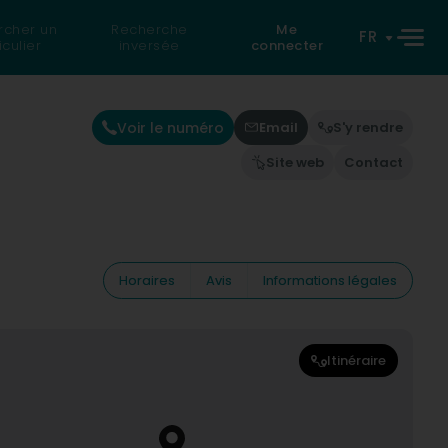
rcher un
Recherche
Me
FR
iculier
inversée
connecter
Voir le numéro
Email
S'y rendre
Site web
Contact
Horaires
Avis
Informations légales
Itinéraire