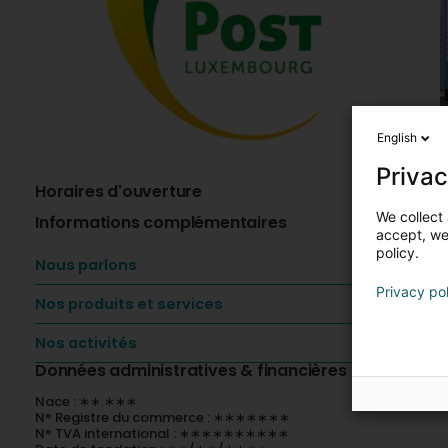
English
Privac
Horaires d'ouverture
A
We collect 
Informations complémentaires
L
accept, we'
policy.
P
Nous parlons
m
Privacy po
Nos produits et services
L
Nos activités
L
c
Données administratives & financières
Nace : ∗∗.∗∗∗
N° Registre du commerce : ∗∗∗∗∗∗∗
N° TVA international : ∗∗∗∗∗∗∗∗∗∗