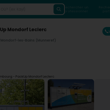
Rechercher un
Reche
professionnel
part
Up Mondorf Leclerc
7
Mondorf-les-Bains (Munneref)
mbourg - PackUp Mondorf Leclerc