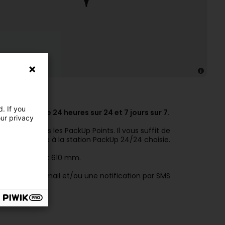
. If you
n
permanence 24 heures sur 24 et 7 jours sur 7.
our privacy
que pour tous les PackUp Points. Il vous suffit de
postal propre à la station PackUp 24/24 choisie.
s: 750 x 440 x 610 mm.
 recevez un e-mail et/ou une notification par SMS