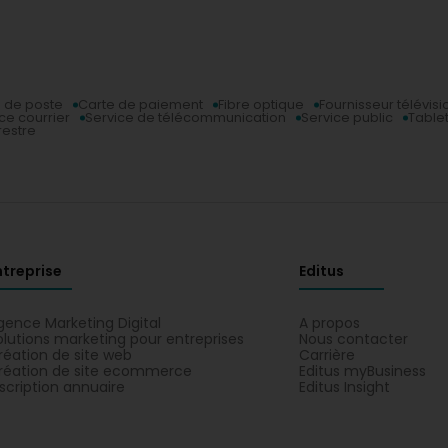
 de poste
Carte de paiement
Fibre optique
Fournisseur télévisi
ce courrier
Service de télécommunication
Service public
Table
restre
ntreprise
Editus
gence Marketing Digital
A propos
olutions marketing pour entreprises
Nous contacter
réation de site web
Carrière
réation de site ecommerce
Editus myBusiness
nscription annuaire
Editus Insight