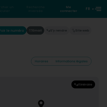
rcher un
Recherche
Me
FR
iculier
inversée
connecter
Voir le numéro
Email
S'y rendre
Site web
Horaires
Informations légales
Itinéraire