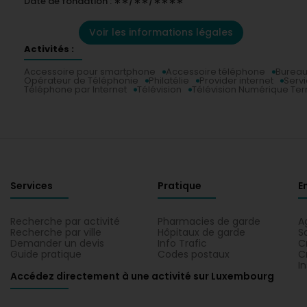
Date de fondation : ∗∗/∗∗/∗∗∗∗
Voir les informations légales
Activités :
Accessoire pour smartphone
Accessoire téléphone
Bureau
Opérateur de Téléphonie
Philatélie
Provider internet
Servi
Téléphone par Internet
Télévision
Télévision Numérique Ter
Services
Pratique
E
Recherche par activité
Pharmacies de garde
A
Recherche par ville
Hôpitaux de garde
S
Demander un devis
Info Trafic
C
Guide pratique
Codes postaux
C
I
Accédez directement à une activité sur Luxembourg