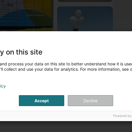
y on this site
 propos de POST Luxembourg - PackUp Mondorf Leclerc
and process your data on this site to better understand how it is used
e réseau PackUp 24/24 comprend des automates accessibles e
ll collect and use your data for analytics. For more information, see 
our y faire livrer vos colis, la procédure est exactement la même 
entionner votre adresse PackUp habituelle en spécifiant le code 
licy
es plus grands compartiments PackUp 24/24 ont pour dimension
Accept
Decline
orsque votre colis est arrivé dans la station PackUp 24/24, vous
omportant les codes PIN nécessaires au retrait de votre colis.
Powered by