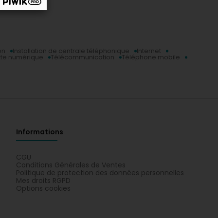
on
Installation de centrale téléphonique
Internet
tte numérique
Télécommunication
Téléphone mobile
Informations
CGU
Conditions Générales de Ventes
Politique de protection des données personnelles
Mes droits RGPD
Options cookies