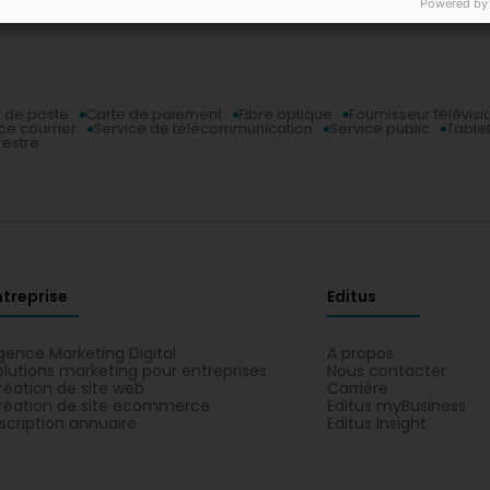
Powered by
 de poste
Carte de paiement
Fibre optique
Fournisseur télévisi
ce courrier
Service de télécommunication
Service public
Table
restre
ntreprise
Editus
gence Marketing Digital
A propos
olutions marketing pour entreprises
Nous contacter
réation de site web
Carrière
réation de site ecommerce
Editus myBusiness
nscription annuaire
Editus Insight