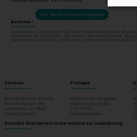
Date de fondation : ∗∗/∗∗/∗∗∗∗
Voir les informations légales
Activités :
Accessoire pour smartphone
Accessoire téléphone
Bureau
Opérateur de Téléphonie
Philatélie
Provider internet
Servi
Téléphone par Internet
Télévision
Télévision Numérique Ter
Services
Pratique
E
Recherche par activité
Pharmacies de garde
A
Recherche par ville
Hôpitaux de garde
S
Demander un devis
Info Trafic
C
Guide pratique
Codes postaux
C
I
Accédez directement à une activité sur Luxembourg