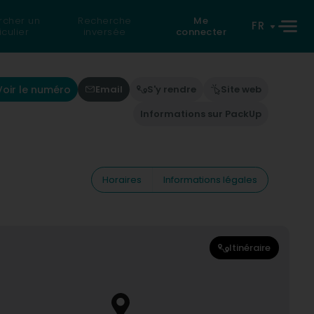
rcher un
Recherche
Me
FR
iculier
inversée
connecter
Voir le numéro
Email
S'y rendre
Site web
Informations sur PackUp
Horaires
Informations légales
Itinéraire