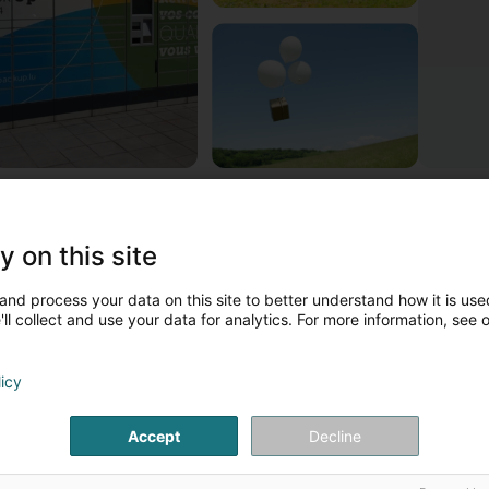
 propos de POST Luxembourg - PackUp 24/24 Mertert C
e réseau PackUp 24/24 comprend des automates accessibles en 
y on this site
our y faire livrer vos colis, la procédure est exactement la même 
and process your data on this site to better understand how it is used
entionner votre adresse PackUp habituelle en spécifiant le code 
ll collect and use your data for analytics. For more information, see 
es plus grands compartiments PackUp 24/24 ont pour dimension
orsque votre colis est arrivé dans la station PackUp 24/24, vous
licy
omportant les codes PIN nécessaires au retrait de votre colis.
Accept
Decline