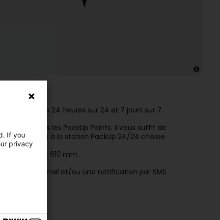
opal
permanence 24 heures sur 24 et 7 jours sur 7.
que pour tous les PackUp Points. Il vous suffit de
. If you
postal propre à la station PackUp 24/24 choisie.
our privacy
s: 750 x 440 x 610 mm.
 recevez un e-mail et/ou une notification par SMS