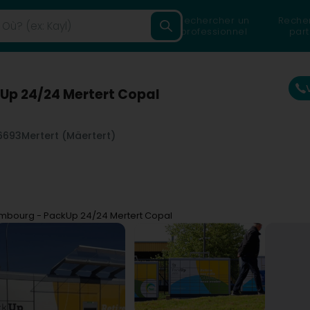
Rechercher un
Reche
professionnel
part
Up 24/24 Mertert Copal
6693
Mertert (Mäertert)
mbourg - PackUp 24/24 Mertert Copal