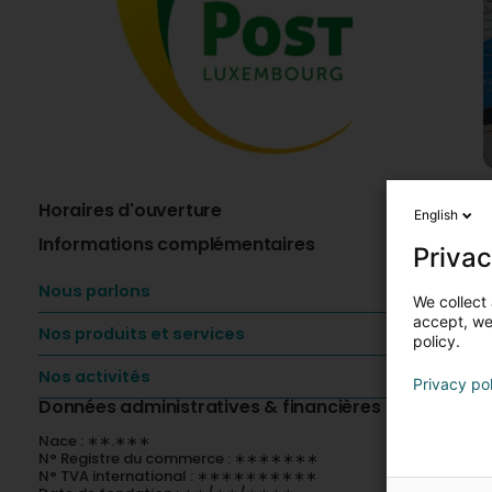
Horaires d'ouverture
A
English
Informations complémentaires
L
Privac
P
Nous parlons
We collect 
m
accept, we'
Nos produits et services
policy.
L
Nos activités
L
Privacy po
c
Données administratives & financières
Nace : ∗∗.∗∗∗
N° Registre du commerce : ∗∗∗∗∗∗∗
N° TVA international : ∗∗∗∗∗∗∗∗∗∗