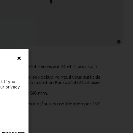
are P+R
n
permanence 24 heures sur 24 et 7 jours sur 7.
que pour tous les PackUp Points. Il vous suffit de
. If you
postal propre à la station PackUp 24/24 choisie.
our privacy
s: 750 x 440 x 610 mm.
 recevez un e-mail et/ou une notification par SMS