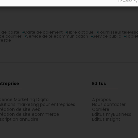
Powered by
 de poste
Carte de paiement
Fibre optique
Fournisseur télévisi
ce courrier
Service de télécommunication
Service public
Table
restre
ntreprise
Editus
gence Marketing Digital
A propos
olutions marketing pour entreprises
Nous contacter
réation de site web
Carrière
réation de site ecommerce
Editus myBusiness
nscription annuaire
Editus Insight