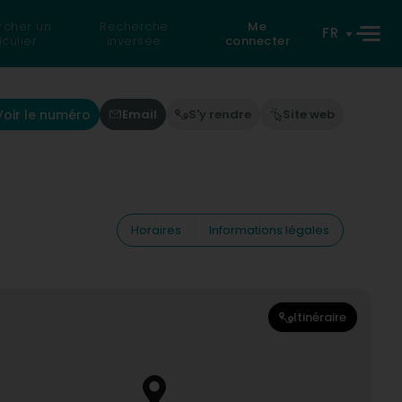
rcher un
Recherche
Me
FR
iculier
inversée
connecter
Voir le numéro
Email
S'y rendre
Site web
Horaires
Informations légales
Itinéraire