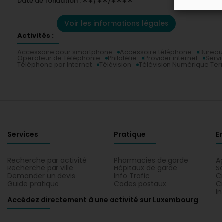
Date de fondation : ∗∗/∗∗/∗∗∗∗
Voir les informations légales
Activités :
Accessoire pour smartphone
Accessoire téléphone
Bureau
Opérateur de Téléphonie
Philatélie
Provider internet
Servi
Téléphone par Internet
Télévision
Télévision Numérique Ter
Services
Pratique
E
Recherche par activité
Pharmacies de garde
A
Recherche par ville
Hôpitaux de garde
S
Demander un devis
Info Trafic
C
Guide pratique
Codes postaux
C
I
Accédez directement à une activité sur Luxembourg