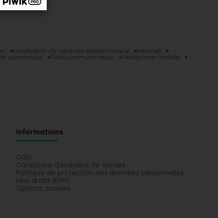
on
Installation de centrale téléphonique
Internet
tte numérique
Télécommunication
Téléphone mobile
Informations
CGU
Conditions Générales de Ventes
Politique de protection des données personnelles
Mes droits RGPD
Options cookies