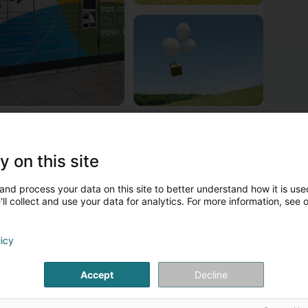
 propos de POST Luxembourg - PackUp 24/24 Mersch G
e réseau PackUp 24/24 comprend des automates accessibles e
y on this site
our y faire livrer vos colis, la procédure est exactement la même 
and process your data on this site to better understand how it is used
entionner votre adresse PackUp habituelle en spécifiant le code 
ll collect and use your data for analytics. For more information, see 
es plus grands compartiments PackUp 24/24 ont pour dimension
orsque votre colis est arrivé dans la station PackUp 24/24, vous
licy
omportant les codes PIN nécessaires au retrait de votre colis.
Accept
Decline