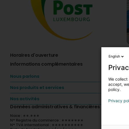
Horaires d'ouverture
A
English
Informations complémentaires
L
Privac
P
Nous parlons
We collect 
m
accept, we'
Nos produits et services
policy.
L
Nos activités
L
Privacy po
c
Données administratives & financières
Nace : ∗∗.∗∗∗
N° Registre du commerce : ∗∗∗∗∗∗∗
N° TVA international : ∗∗∗∗∗∗∗∗∗∗