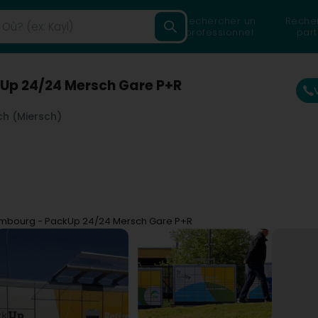
Rechercher un
Reche
professionnel
part
Up 24/24 Mersch Gare P+R
h (Miersch)
mbourg - PackUp 24/24 Mersch Gare P+R