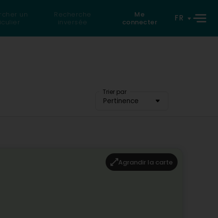
rcher un
Recherche
Me
FR
iculier
inversée
connecter
Trier par
Pertinence
Agrandir la carte