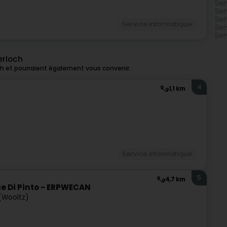
Ser
Ser
Ser
Service informatique
Ser
Ser
erloch
h et pourraient également vous convenir.
4
1,1 km
Service informatique
5
4,7 km
ue Di Pinto - ERPWECAN
 (Wooltz)