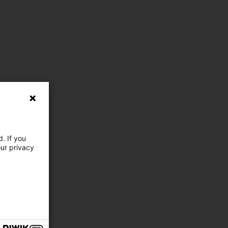
. If you
our privacy