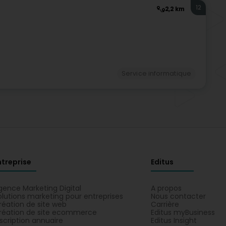
12
2,2 km
Service informatique
ntreprise
Editus
gence Marketing Digital
A propos
olutions marketing pour entreprises
Nous contacter
réation de site web
Carrière
réation de site ecommerce
Editus myBusiness
nscription annuaire
Editus Insight