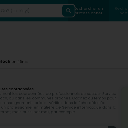
Rechercher un
Reche
professionnel
part
rloch
en 46ms
euses coordonnées
ilement les coordonnées de professionnels du secteur Service
erloch, ou dans les communes proches. Gagnez du temps pour
 renseignements précis : vérifiez dans la fiche détaillée
 un professionnel en matière de Service informatique dans la
nternet, mais aussi par mail, par exemple.