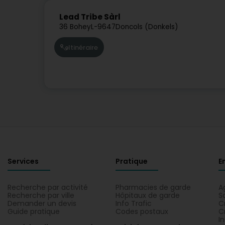
Lead Tribe Sàrl
36 Bohey
L-9647
Doncols (Donkels)
Itinéraire
Services
Pratique
E
Recherche par activité
Pharmacies de garde
A
Recherche par ville
Hôpitaux de garde
S
Demander un devis
Info Trafic
C
Guide pratique
Codes postaux
C
I