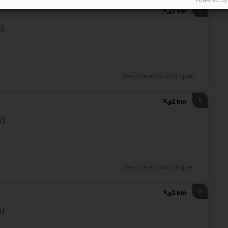
Powered by
7
2 km
s)
Service informatique
8
2 km
s)
Service informatique
9
2 km
s)