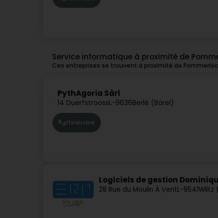
Service informatique à proximité de Pomm
Ces entreprises se trouvent à proximité de Pommerloc
PythAgoria Sàrl
14 Duerfstrooss
L-9636
Berlé (Bärel)
Itinéraire
Logiciels de gestion Dominiq
28 Rue du Moulin À Vent
L-9541
Wiltz