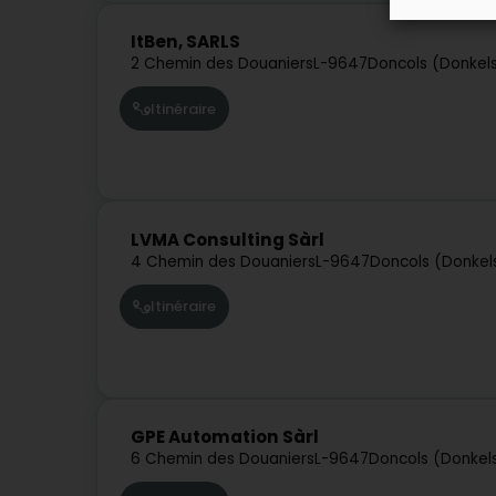
ItBen, SARLS
2 Chemin des Douaniers
L-9647
Doncols (Donkel
Itinéraire
LVMA Consulting Sàrl
4 Chemin des Douaniers
L-9647
Doncols (Donkel
Itinéraire
GPE Automation Sàrl
6 Chemin des Douaniers
L-9647
Doncols (Donkel