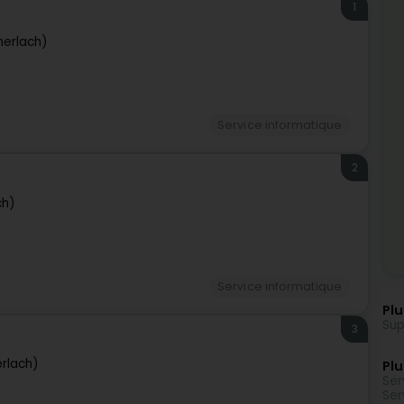
1
erlach)
Service informatique
2
ch)
Service informatique
Plu
Su
3
rlach)
Plu
Ser
Ser