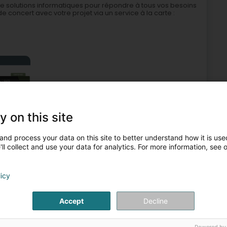
 solutions informatiques pour répondre à tous vos besoins
 concert avec votre projet via un service à la carte :
y on this site
estion
Internet
Assistance et dépannage informatique
and process your data on this site to better understand how it is used
6
ll collect and use your data for analytics. For more information, see 
2 km
Sàrl
s)
licy
Accept
Decline
Service informatique