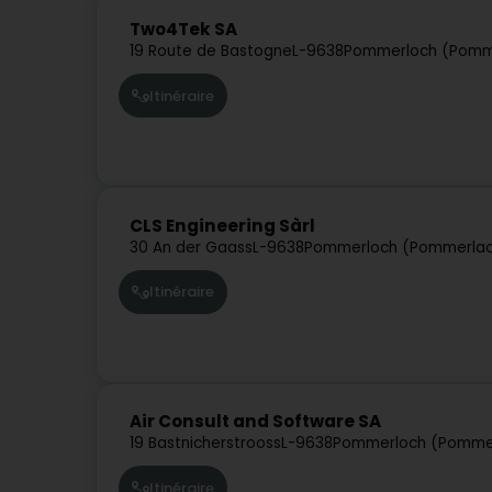
Two4Tek SA
19 Route de Bastogne
L-9638
Pommerloch (Pomm
Itinéraire
CLS Engineering Sàrl
30 An der Gaass
L-9638
Pommerloch (Pommerla
Itinéraire
Air Consult and Software SA
19 Bastnicherstrooss
L-9638
Pommerloch (Pomme
Itinéraire