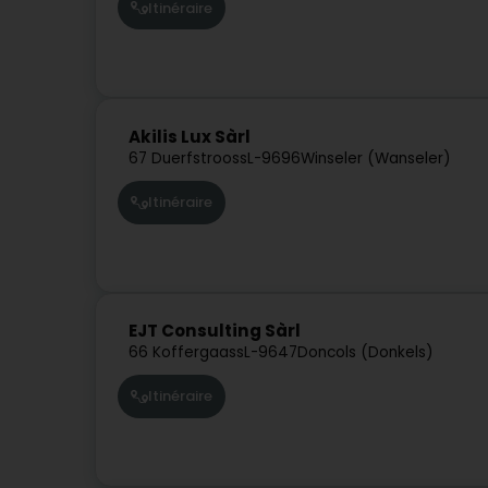
Itinéraire
Akilis Lux Sàrl
67 Duerfstrooss
L-9696
Winseler (Wanseler)
Itinéraire
EJT Consulting Sàrl
66 Koffergaass
L-9647
Doncols (Donkels)
Itinéraire