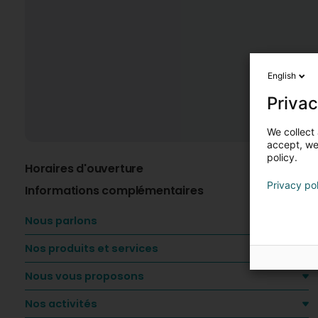
English
Privac
We collect 
accept, we'
policy.
Horaires d'ouverture
A
Privacy po
Informations complémentaires
E
Nous parlons
Nos produits et services
Nous vous proposons
Nos activités