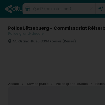
Police Lëtzebuerg - Commissariat Réiserb
Police grand-ducale
55 Grand-Rue
L-3394
Roeser (Réiser)
Accueil
Service public
Police grand-ducale
Police