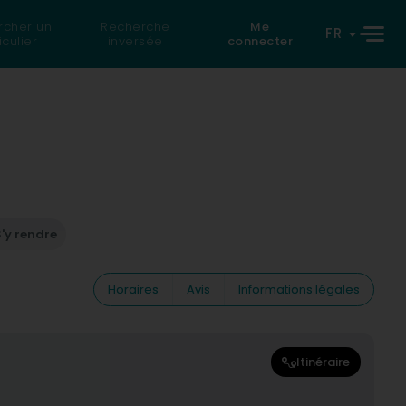
rcher un
Recherche
Me
FR
iculier
inversée
connecter
'y rendre
Horaires
Avis
Informations légales
Itinéraire