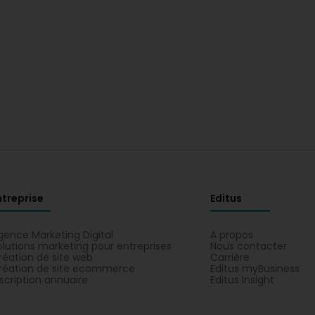
ntreprise
Editus
gence Marketing Digital
A propos
olutions marketing pour entreprises
Nous contacter
réation de site web
Carrière
réation de site ecommerce
Editus myBusiness
nscription annuaire
Editus Insight