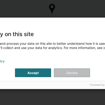
y on this site
and process your data on this site to better understand how it is used
ll collect and use your data for analytics. For more information, see 
 propos de Police Lëtzebuerg - Commissariat Réiserbann
licy
n cas d’urgence, de danger ou de menace, contactez immédiate
Accept
Decline
Powered by