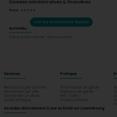
Données administratives & financières
Nace : ∗∗.∗∗∗
Voir les informations légales
Activités :
Police grand-ducale
Service public
Services
Pratique
E
Recherche par activité
Pharmacies de garde
A
Recherche par ville
Hôpitaux de garde
S
Demander un devis
Info Trafic
C
Guide pratique
Codes postaux
C
I
Accédez directement à une activité sur Luxembourg