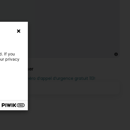
. If you
our privacy
 - Site Roeser
ment le numéro d’appel d’urgence gratuit 113!