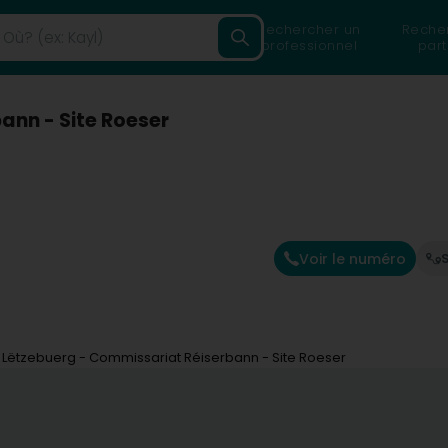
Rechercher un
Reche
professionnel
part
ann - Site Roeser
Voir le numéro
S
 Lëtzebuerg - Commissariat Réiserbann - Site Roeser