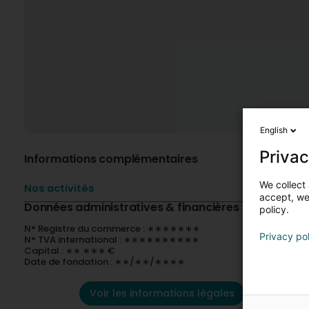
English
Privac
Informations complémentaires
We collect 
Nos activités
accept, we'
Données administratives & financières
policy.
N° Registre du commerce : ∗∗∗∗∗∗∗
Privacy po
N° TVA international : ∗∗∗∗∗∗∗∗∗∗
Capital : ∗∗ ∗∗∗ €
Date de fondation : ∗∗/∗∗/∗∗∗∗
Voir les informations légales