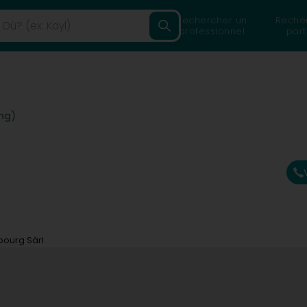
Rechercher un
Reche
professionnel
part
ng)
ourg Sàrl