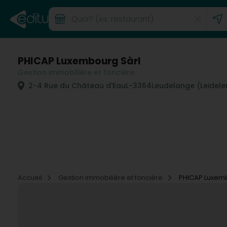
PHICAP Luxembourg Sàrl
Gestion immobilière et foncière
2-4 Rue du Château d'Eau
L-3364
Leudelange (Leidele
Accueil
Gestion immobilière et foncière
PHICAP Luxemb