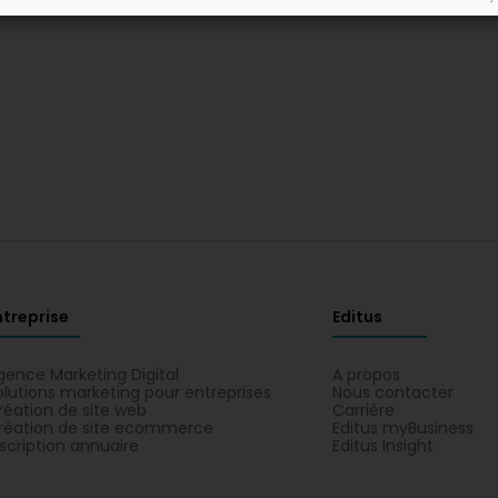
ntreprise
Editus
gence Marketing Digital
A propos
olutions marketing pour entreprises
Nous contacter
réation de site web
Carrière
réation de site ecommerce
Editus myBusiness
nscription annuaire
Editus Insight