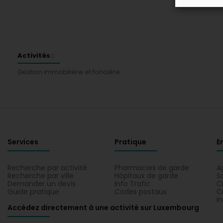
Activités :
Gestion immobilière et foncière
Services
Pratique
E
Recherche par activité
Pharmacies de garde
A
Recherche par ville
Hôpitaux de garde
S
Demander un devis
Info Trafic
C
Guide pratique
Codes postaux
C
I
Accédez directement à une activité sur Luxembourg