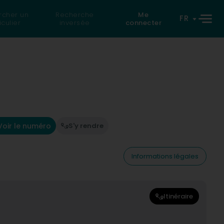
rcher un
Recherche
Me
FR
iculier
inversée
connecter
Voir le numéro
S'y rendre
Informations légales
Itinéraire