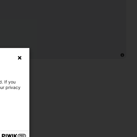
. If you
our privacy