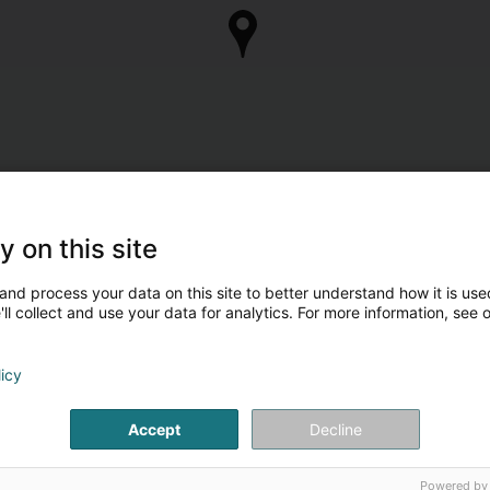
y on this site
and process your data on this site to better understand how it is used
ll collect and use your data for analytics. For more information, see 
licy
Accept
Decline
Powered by