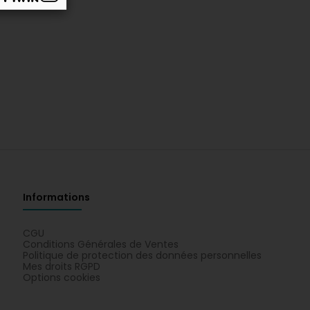
Informations
CGU
Conditions Générales de Ventes
Politique de protection des données personnelles
Mes droits RGPD
Options cookies