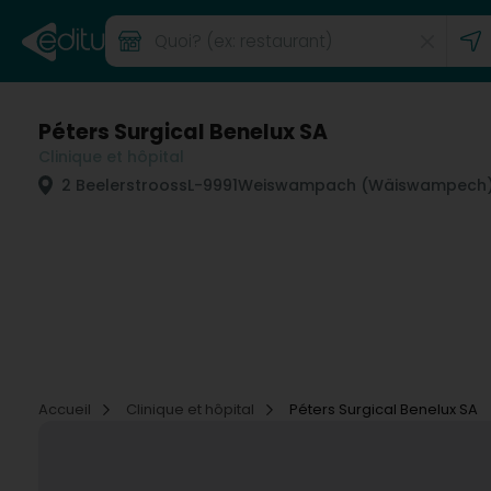
Péters Surgical Benelux SA
Clinique et hôpital
2 Beelerstrooss
L-9991
Weiswampach (Wäiswampech
Accueil
Clinique et hôpital
Péters Surgical Benelux SA