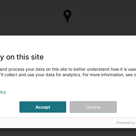
y on this site
and process your data on this site to better understand how it is used
ll collect and use your data for analytics. For more information, see 
licy
Accept
Decline
Powered by