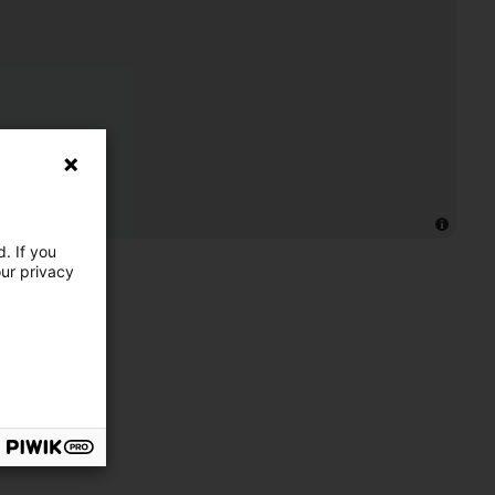
. If you
our privacy