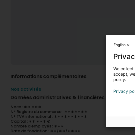
English
Privac
We collect 
accept, we'
Informations complémentaires
policy.
Nos activités
Privacy po
Données administratives & financières
Nace : ∗∗.∗∗∗
N° Registre du commerce : ∗∗∗∗∗∗∗
N° TVA international : ∗∗∗∗∗∗∗∗∗∗
Capital : ∗∗ ∗∗∗ €
Nombre d'employés : ∗∗∗
Date de fondation : ∗∗/∗∗/∗∗∗∗