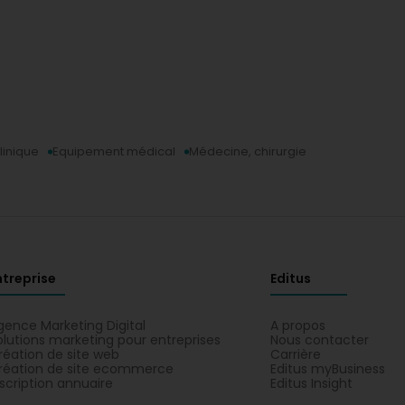
linique
Equipement médical
Médecine, chirurgie
ntreprise
Editus
gence Marketing Digital
A propos
olutions marketing pour entreprises
Nous contacter
réation de site web
Carrière
réation de site ecommerce
Editus myBusiness
nscription annuaire
Editus Insight