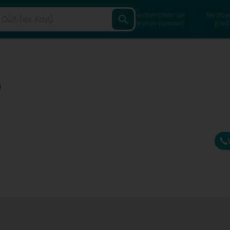
Rechercher un
Reche
professionnel
part
)