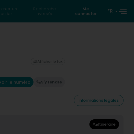
rcher un
Recherche
Me
FR
iculier
inversée
connecter
Afficher le fax
Voir le numéro
S'y rendre
Informations légales
Itinéraire