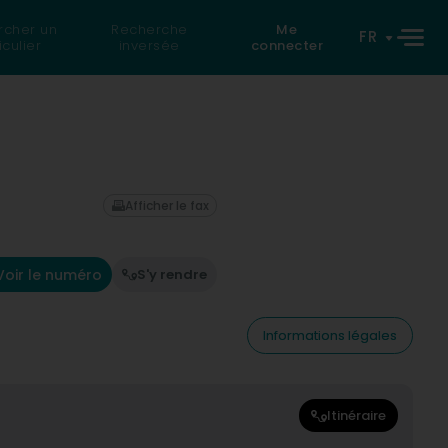
rcher un
Recherche
Me
FR
iculier
inversée
connecter
Afficher le fax
Voir le numéro
S'y rendre
Informations légales
Itinéraire