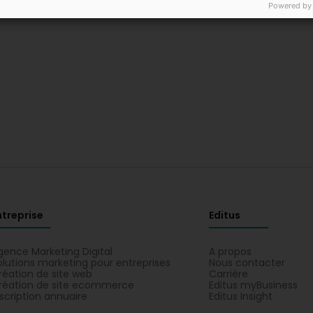
Powered by
ntreprise
Editus
gence Marketing Digital
A propos
olutions marketing pour entreprises
Nous contacter
réation de site web
Carrière
réation de site ecommerce
Editus myBusiness
nscription annuaire
Editus Insight