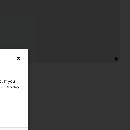
. If you
our privacy