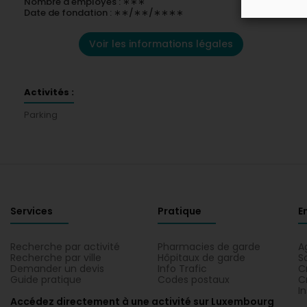
Nombre d'employés : ∗∗∗
Date de fondation : ∗∗/∗∗/∗∗∗∗
Voir les informations légales
Activités :
Parking
Services
Pratique
E
Recherche par activité
Pharmacies de garde
A
Recherche par ville
Hôpitaux de garde
S
Demander un devis
Info Trafic
C
Guide pratique
Codes postaux
C
I
Accédez directement à une activité sur Luxembourg