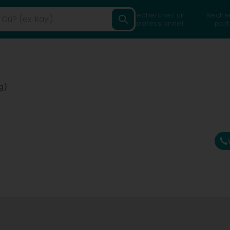
Rechercher un
Reche
professionnel
part
g)