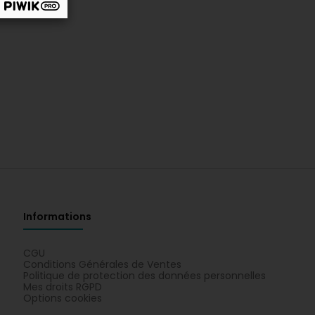
Informations
CGU
Conditions Générales de Ventes
Politique de protection des données personnelles
Mes droits RGPD
Options cookies