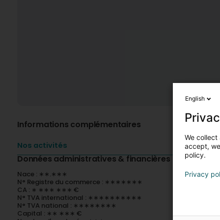
English
Privac
Informations complémentaires
We collect 
Nos activités
accept, we'
policy.
Données administratives & financières
Nace : ∗∗.∗∗∗
Privacy po
N° Registre du commerce : ∗∗∗∗∗∗∗
CA : ∗ ∗∗∗ ∗∗∗ €
N° TVA international : ∗∗∗∗∗∗∗∗∗∗
N° TVA national : ∗∗∗∗∗∗∗∗
Capital : ∗∗ ∗∗∗ €