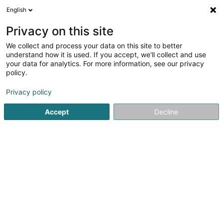
English
FR
Privacy on this site
We collect and process your data on this site to better
PAPADOPOULOU Afroditi
understand how it is used. If you accept, we'll collect and use
your data for analytics. For more information, see our privacy
Médecin spécialiste en : Médecine du travail
policy.
20 Rue de Bitbourg
L-1273
Luxembourg (Lëtzebuerg)
Privacy policy
Afficher le fax
Accept
Decline
Voir le numéro
S'y rendre
Accueil
Médecin spécialiste en : Médecine du travail
PAPA