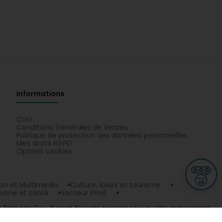
Informations
CGU
Conditions Générales de Ventes
Politique de protection des données personnelles
Mes droits RGPD
Options cookies
n et Multimedia
Culture, loisirs et tourisme
cine et santé
Secteur Privé
 Palmaers Guy : Avocat, Avocats exerçant sous leur titre professionnel
ge
L-3670 Kayl