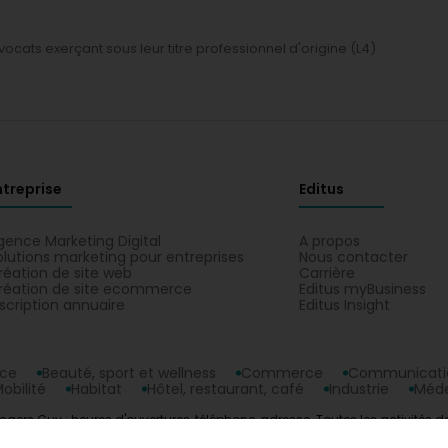
vocats exerçant sous leur titre professionnel d'origine (L4)
ntreprise
Editus
gence Marketing Digital
A propos
olutions marketing pour entreprises
Nous contacter
réation de site web
Carrière
réation de site ecommerce
Editus myBusiness
nscription annuaire
Editus Insight
nce
Beauté, sport et wellness
Commerce
Communicatio
obilité
Habitat
Hôtel, restaurant, café
Industrie
Méde
ers Guy : heures d'ouvertures, téléphone, adresse. Toutes les activités de
ourg.
opyright © 2026
Editus Luxembourg S.A.
208, rue de Noertzan