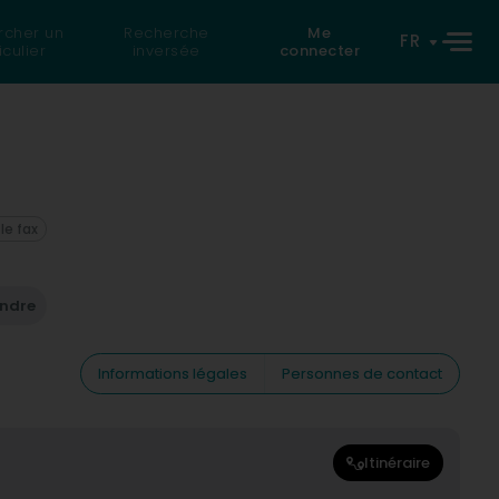
rcher un
Recherche
Me
FR
iculier
inversée
connecter
 le fax
endre
Informations légales
Personnes de contact
Itinéraire