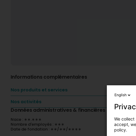
Informations complémentaires
Nos produits et services
English
Nos activités
Privac
Données administratives & financières
We collect 
Nace : ∗∗.∗∗∗
Nombre d'employés : ∗∗∗
accept, we'
Date de fondation : ∗∗/∗∗/∗∗∗∗
policy.