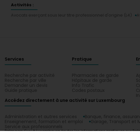
Activités :
Avocats exerçant sous leur titre professionnel d'origine (L4)
A
Services
Pratique
E
Recherche par activité
Pharmacies de garde
A
Recherche par ville
Hôpitaux de garde
S
Demander un devis
Info Trafic
C
Guide pratique
Codes postaux
C
I
Accédez directement à une activité sur Luxembourg
Administration et autres services
Banque, finance, assura
Enseignement, formation et emploi
Garage, Transport et M
Service aux professionnels
Palmaers Guy à Luxembourg, toutes les informations pratiques sur Palma
d'origine (L4). Situez votre contact Palmaers Guy sur un plan à Luxemb
1.0.2606.0809
C