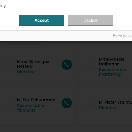
licy
Accept
Decline
Powered by
ersonnes de contact
Mme Mireille
Mme Véronique
Dallmann
Hoffeld
Responsable
Directeur
marketing
M. Erik Schuurman
M. Pieter Stalm
Responsable
Directeur
financier