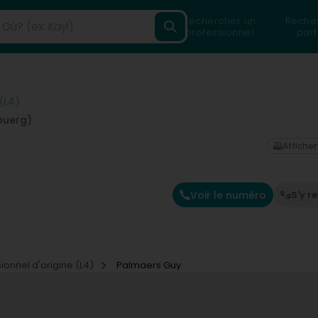
Rechercher un
Reche
professionnel
part
(L4)
buerg)
Afficher
Voir le numéro
S'y r
sionnel d'origine (L4)
Palmaers Guy