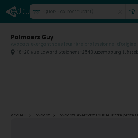
Palmaers Guy
Avocats exerçant sous leur titre professionnel d'origine 
18-20 Rue Edward Steichen
L-2540
Luxembourg (Lëtze
Accueil
Avocat
Avocats exerçant sous leur titre profes