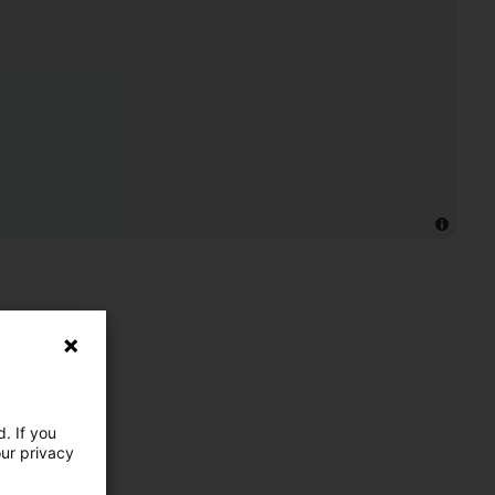
. If you
our privacy