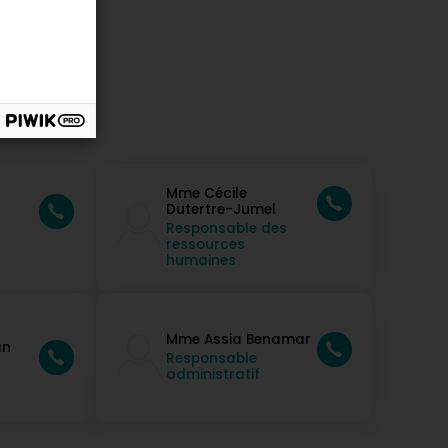
Mme Cécile
Dutertre-Jumel
Responsable des
ressources
humaines
Mme Assia Benamar
an
Responsable
administratif