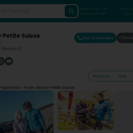
Rechercher un
Reche
professionnel
part
r Petite Suisse
Voir le numéro
Ema
e
 (Beefort)
Horaires
Avis
Päiperléck - Foyer de jour Petite Suisse