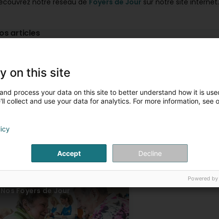
écouvrez notre réseau de
Foyers de Jour
sur notre site internet.
os articles
Notre Réseau de Soins à Domicile
Nos Résidences Senio
y on this site
and process your data on this site to better understand how it is used
ll collect and use your data for analytics. For more information, see 
licy
Accept
Decline
Powered by
Nos Foyers de Jour