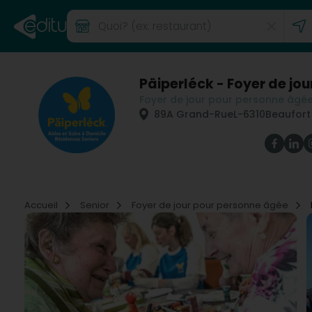
Päiperléck - Foyer de jou
Foyer de jour pour personne âgé
89A Grand-Rue
L-6310
Beaufort
Accueil
Senior
Foyer de jour pour personne âgée