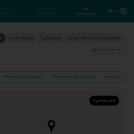
rcher un
Recherche
Me
FR
iculier
inversée
connecter
il
S'y rendre
Site web
Foyers de Jour Päiperléck
Afficher le fax
Informations légales
Personnes de contact
Articles
Itinéraire