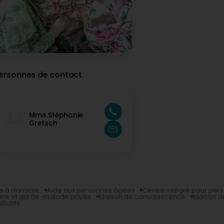
ersonnes de contact
Mme Stéphanie
Gretsch
e à domicile
Aide aux personnes âgées
Centre intégré pour pe
ière et garde-malade privée
Maison de convalescence
Maison d
liatifs