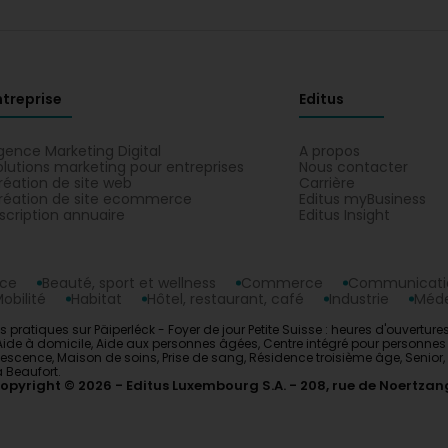
ntreprise
Editus
gence Marketing Digital
A propos
olutions marketing pour entreprises
Nous contacter
réation de site web
Carrière
réation de site ecommerce
Editus myBusiness
nscription annuaire
Editus Insight
nce
Beauté, sport et wellness
Commerce
Communicatio
obilité
Habitat
Hôtel, restaurant, café
Industrie
Méde
s pratiques sur Päiperléck - Foyer de jour Petite Suisse : heures d'ouverture
, Aide à domicile, Aide aux personnes âgées, Centre intégré pour personne
scence, Maison de soins, Prise de sang, Résidence troisième âge, Senior, S
à Beaufort.
opyright © 2026
Editus Luxembourg S.A.
208, rue de Noertzan