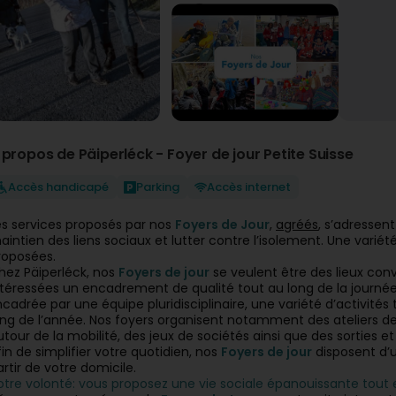
 propos de Päiperléck - Foyer de jour Petite Suisse
Accès handicapé
Parking
Accès internet
es services proposés par nos
Foyers de Jour
,
agréés
, s’adressen
aintien des liens sociaux et lutter contre l’isolement. Une variét
roposées.
hez Päiperléck, nos
Foyers de jour
se veulent être des lieux con
ntéressées un encadrement de qualité tout au long de la journée
ncadrée par une équipe pluridisciplinaire, une variété d’activité
ong de l’année. Nos foyers organisent notamment des ateliers de 
utour de la mobilité, des jeux de sociétés ainsi que des sorties et
fin de simplifier votre quotidien, nos
Foyers de jour
disposent d’u
artir de votre domicile.
otre volonté: vous proposez une vie sociale épanouissante tout en