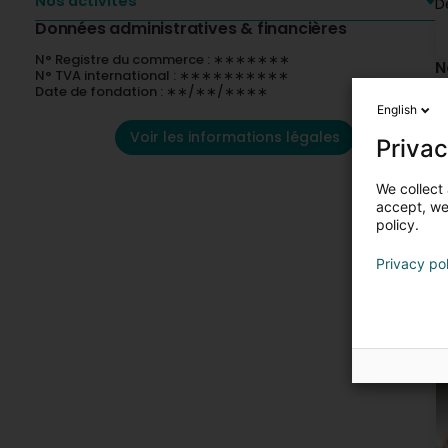
Nos activités
D
Données administratives & financières
N° Registre du commerce : ∗∗∗∗∗∗∗
N
N° TVA international : ∗∗∗∗∗∗∗∗∗∗
Date de fondation : ∗∗/∗∗/∗∗∗∗
English
Voir les informations légales
Privac
We collect 
accept, we'
policy.
Privacy po