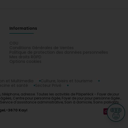
Informations
CGU
Conditions Générales de Ventes
Politique de protection des données personnelles
Mes droits RGPD
Options cookies
n et Multimedia
Culture, loisirs et tourisme
cine et santé
Secteur Privé
s, téléphone, adresse. Toutes les activités de Päiperléck - Foyer de jour
s âgées, Centre pour personne âgée, Foyer de jour pour personne âgée ,
ervice d'assistance administrative, Soin à domicile, Soins palliatifs.
ge
L-3670 Kayl