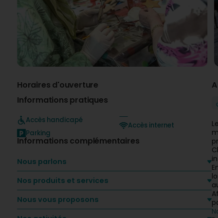
Horaires d'ouverture
A
Informations pratiques
Accès handicapé
L
Accès internet
m
Parking
Informations complémentaires
p
C
i
Nous parlons
E
l
Nos produits et services
a
A
Nous vous proposons
p
N