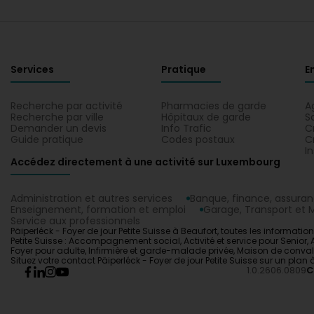
Services
Pratique
E
Recherche par activité
Pharmacies de garde
A
Recherche par ville
Hôpitaux de garde
S
Demander un devis
Info Trafic
C
Guide pratique
Codes postaux
C
I
Accédez directement à une activité sur Luxembourg
Administration et autres services
Banque, finance, assura
Enseignement, formation et emploi
Garage, Transport et M
Service aux professionnels
Päiperléck - Foyer de jour Petite Suisse à Beaufort, toutes les information
Petite Suisse : Accompagnement social, Activité et service pour Senior
Foyer pour adulte, Infirmière et garde-malade privée, Maison de convale
Situez votre contact Päiperléck - Foyer de jour Petite Suisse sur un plan 
1.0.2606.0809
C