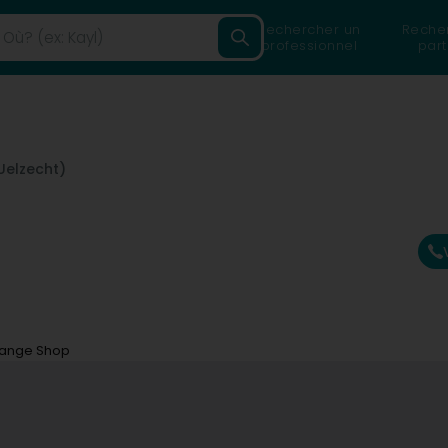
Rechercher un
Reche
professionnel
part
Uelzecht)
ange Shop