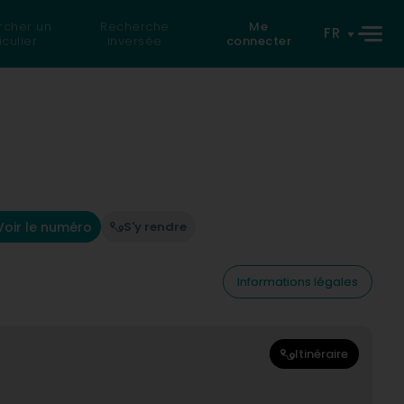
rcher un
Recherche
Me
FR
iculier
inversée
connecter
Voir le numéro
S'y rendre
Informations légales
Itinéraire