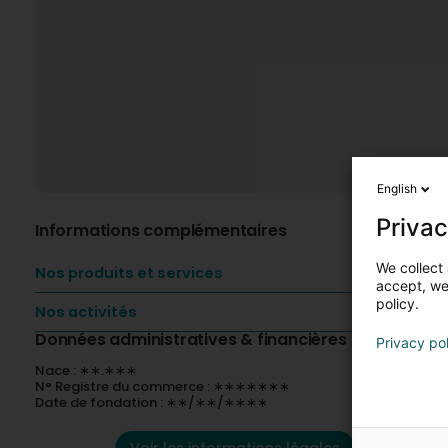
English
Privac
Informations complémentaires
We collect 
Nos produits et services
accept, we'
policy.
Nos activités
Données administratives & financières
Privacy po
Nace : ∗∗.∗∗∗
N° Registre du commerce : ∗∗∗∗∗∗∗
Date de fondation : ∗∗/∗∗/∗∗∗∗