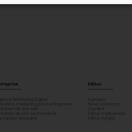
ntreprise
Editus
gence Marketing Digital
A propos
olutions marketing pour entreprises
Nous contacter
réation de site web
Carrière
réation de site ecommerce
Editus myBusiness
nscription annuaire
Editus Insight