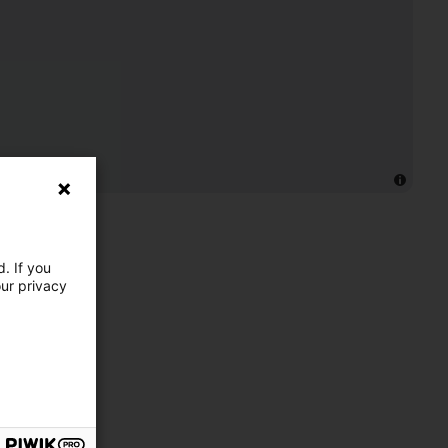
. If you
our privacy