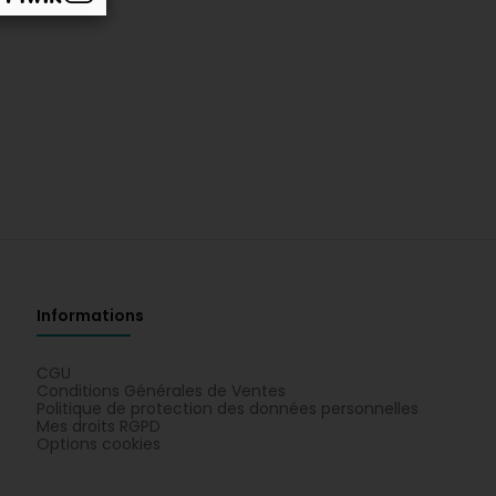
Informations
CGU
Conditions Générales de Ventes
Politique de protection des données personnelles
Mes droits RGPD
Options cookies