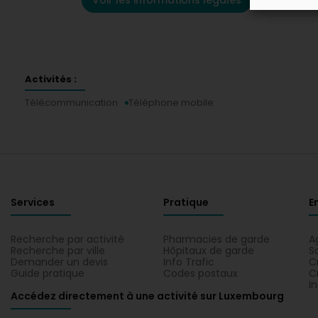
Voir les informations légales
Activités :
Télécommunication
Téléphone mobile
Services
Pratique
E
Recherche par activité
Pharmacies de garde
A
Recherche par ville
Hôpitaux de garde
S
Demander un devis
Info Trafic
C
Guide pratique
Codes postaux
C
I
Accédez directement à une activité sur Luxembourg