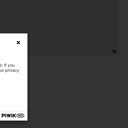
. If you
our privacy