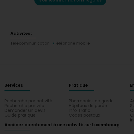
Voir les informations légales
Activités :
Télécommunication
Téléphone mobile
Services
Pratique
E
Recherche par activité
Pharmacies de garde
A
Recherche par ville
Hôpitaux de garde
S
Demander un devis
Info Trafic
C
Guide pratique
Codes postaux
C
I
Accédez directement à une activité sur Luxembourg