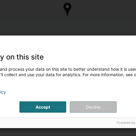
y on this site
and process your data on this site to better understand how it is used
ll collect and use your data for analytics. For more information, see 
licy
Accept
Decline
Powered by