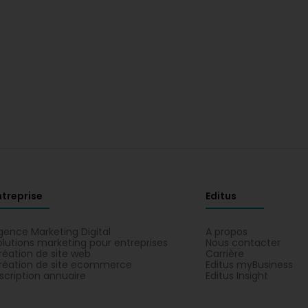
ntreprise
Editus
gence Marketing Digital
A propos
olutions marketing pour entreprises
Nous contacter
réation de site web
Carrière
réation de site ecommerce
Editus myBusiness
nscription annuaire
Editus Insight