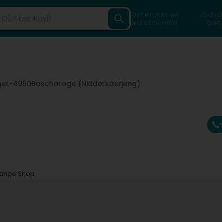
Rechercher un
Reche
professionnel
part
ge
L-4950
Bascharage (Nidderkäerjeng)
ange Shop