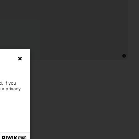
. If you
our privacy