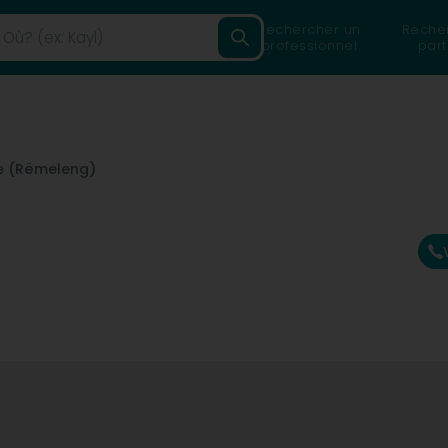
Rechercher un
Reche
professionnel
part
 (Rëmeleng)