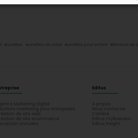
t
Lunettes
Lunettes de soleil
Lunettes pour enfant
Monture de l
ntreprise
Editus
gence Marketing Digital
A propos
olutions marketing pour entreprises
Nous contacter
réation de site web
Carrière
réation de site ecommerce
Editus myBusiness
nscription annuaire
Editus Insight