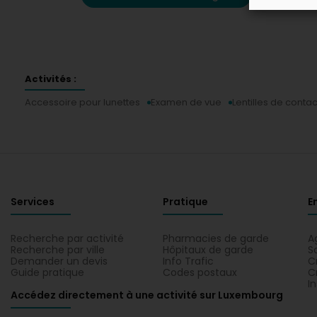
Activités :
Accessoire pour lunettes
Examen de vue
Lentilles de contac
Services
Pratique
E
Recherche par activité
Pharmacies de garde
A
Recherche par ville
Hôpitaux de garde
S
Demander un devis
Info Trafic
C
Guide pratique
Codes postaux
C
I
Accédez directement à une activité sur Luxembourg