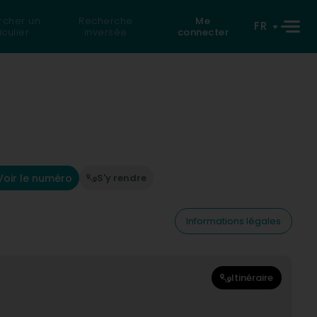
rcher un
Recherche
Me
FR
iculier
inversée
connecter
Voir le numéro
S'y rendre
Informations légales
Itinéraire