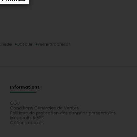
unette
Optique
Verre progressif
Informations
CGU
Conditions Générales de Ventes
Politique de protection des données personnelles
Mes droits RGPD
Options cookies