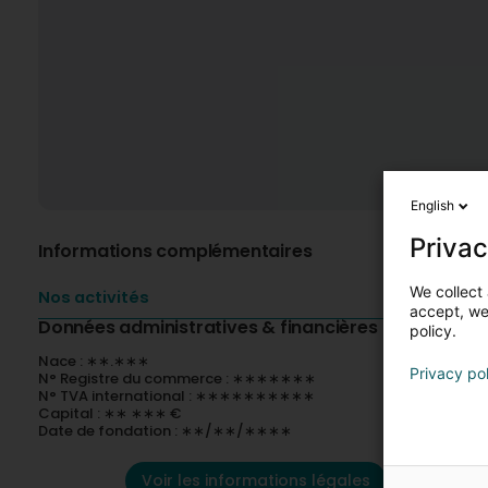
English
Privac
Informations complémentaires
We collect 
Nos activités
accept, we'
Données administratives & financières
policy.
Nace : ∗∗.∗∗∗
Privacy po
N° Registre du commerce : ∗∗∗∗∗∗∗
N° TVA international : ∗∗∗∗∗∗∗∗∗∗
Capital : ∗∗ ∗∗∗ €
Date de fondation : ∗∗/∗∗/∗∗∗∗
Voir les informations légales