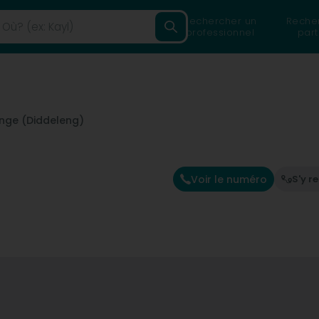
Rechercher un
Reche
professionnel
part
nge (Diddeleng)
Voir le numéro
S'y r