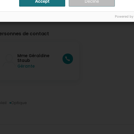
Accept
Decline
Powered by
ersonnes de contact
Mme Géraldine
Staub
Gérante
leil
Optique