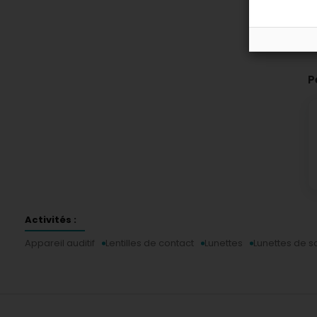
P
Activités :
Appareil auditif
Lentilles de contact
Lunettes
Lunettes de so