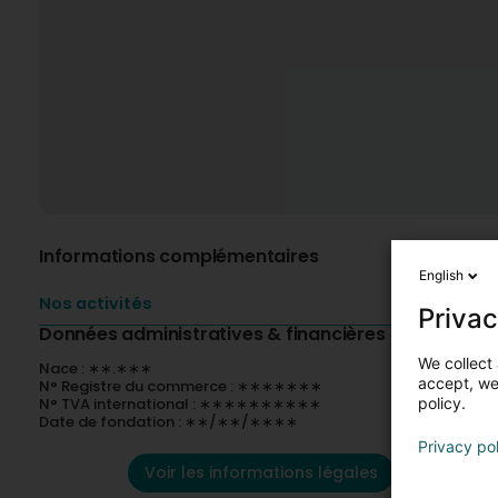
Informations complémentaires
English
Nos activités
Privac
Données administratives & financières
We collect 
Nace : ∗∗.∗∗∗
accept, we'
N° Registre du commerce : ∗∗∗∗∗∗∗
N° TVA international : ∗∗∗∗∗∗∗∗∗∗
policy.
Date de fondation : ∗∗/∗∗/∗∗∗∗
Privacy po
Voir les informations légales