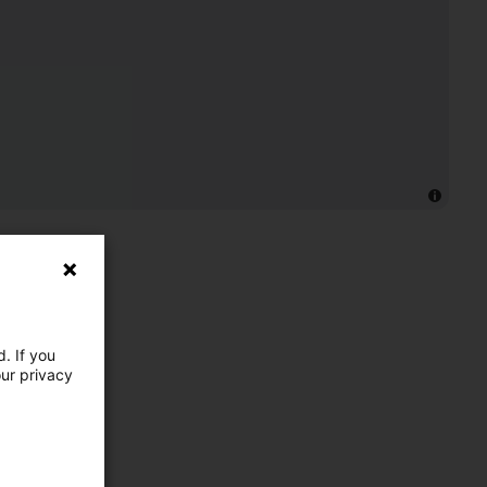
. If you
our privacy