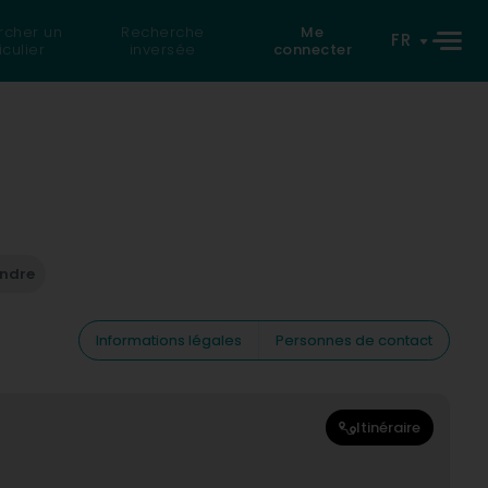
rcher un
Recherche
Me
FR
iculier
inversée
connecter
endre
Informations légales
Personnes de contact
Itinéraire