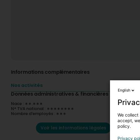
Informations complémentaires
Nos activités
English
Données administratives & financières
Privac
Nace : ∗∗.∗∗∗
N° TVA national : ∗∗∗∗∗∗∗∗
Nombre d'employés : ∗∗∗
We collect 
accept, we'
policy.
Voir les informations légales
Privacy po