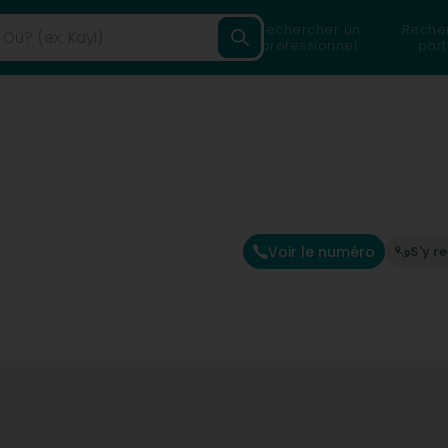
Rechercher un
Reche
professionnel
part
Voir le numéro
S'y r