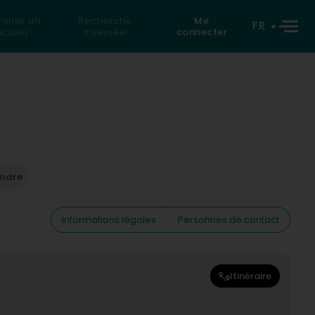
rcher un
Recherche
Me
FR
iculier
inversée
connecter
endre
Informations légales
Personnes de contact
Itinéraire