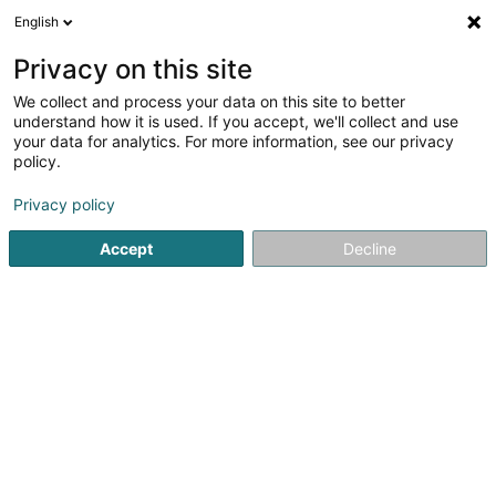
English
FR
Privacy on this site
We collect and process your data on this site to better
Muller Stéphane (Dr)
understand how it is used. If you accept, we'll collect and use
your data for analytics. For more information, see our privacy
Médecin spécialiste en :
Gynécologie-obstétrique
policy.
21 Rue Bourschterbach
L-9018
Warken (Waarken)
Privacy policy
Accept
Decline
Afficher le fax
Voir le numéro
S'y rendre
Accueil
Médecin spécialiste en : Gynécologie-obstétrique