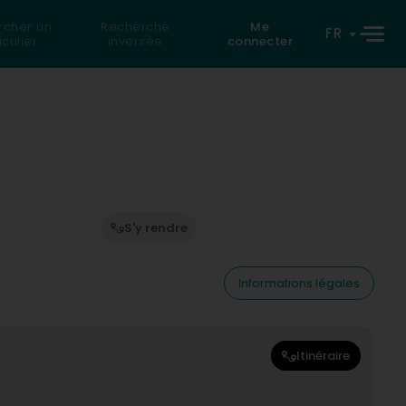
rcher un
Recherche
Me
FR
iculier
inversée
connecter
S'y rendre
Informations légales
Itinéraire