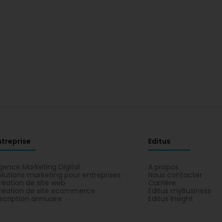
ntreprise
Editus
gence Marketing Digital
A propos
olutions marketing pour entreprises
Nous contacter
réation de site web
Carrière
réation de site ecommerce
Editus myBusiness
nscription annuaire
Editus Insight