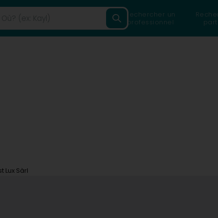
Rechercher un
Reche
professionnel
part
t Lux Sàrl