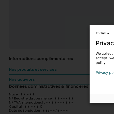
English
Privac
We collect 
Informations complémentaires
accept, we'
policy.
Nos produits et services
Privacy po
Nos activités
Données administratives & financières
Nace : ∗∗.∗∗∗
N° Registre du commerce : ∗∗∗∗∗∗∗
N° TVA international : ∗∗∗∗∗∗∗∗∗∗
Capital : ∗∗ ∗∗∗ €
Date de fondation : ∗∗/∗∗/∗∗∗∗