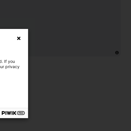
. If you
our privacy