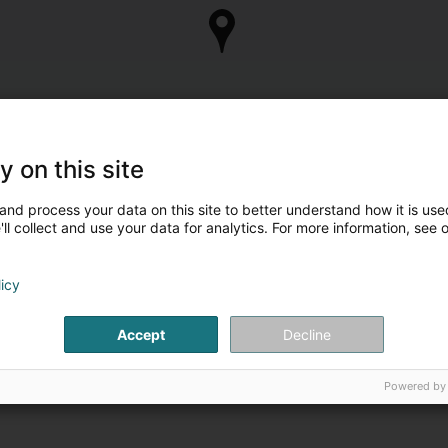
y on this site
and process your data on this site to better understand how it is used
ll collect and use your data for analytics. For more information, see 
licy
Accept
Decline
Powered by