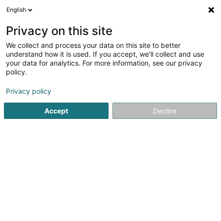
English
FR
Privacy on this site
We collect and process your data on this site to better
Miele Professional - Représentant
understand how it is used. If you accept, we'll collect and use
national
your data for analytics. For more information, see our privacy
policy.
Instrument de médecine
Privacy policy
20 Rue Christophe Plantin
L-2339
Luxembourg (Lëtzebuerg)
Accept
Decline
Afficher le fax
Voir le numéro
S'y rendre
Accueil
Equipement médical
Instrument de médecine