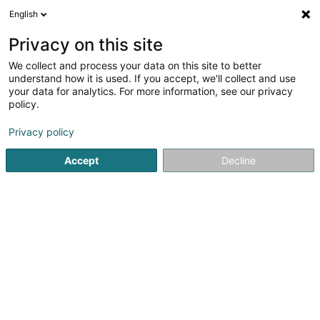
English
FR
Privacy on this site
We collect and process your data on this site to better
Michel Jean-François (Dr)
understand how it is used. If you accept, we'll collect and use
your data for analytics. For more information, see our privacy
Médecin généraliste
policy.
5 Rue de la Libération
L-7347
Steinsel (Steesel)
Privacy policy
Accept
Decline
Voir le numéro
S'y rendre
Accueil
Médecin généraliste
Michel Jean-François (Dr)