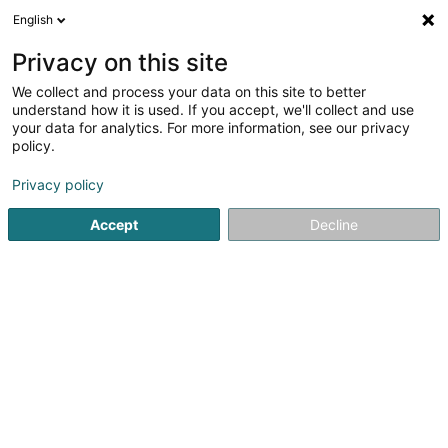
English
FR
Privacy on this site
We collect and process your data on this site to better
MF Atelier de Couture SARLS
understand how it is used. If you accept, we'll collect and use
your data for analytics. For more information, see our privacy
Haute couture
policy.
10 Rue du X Septembre
L-4320
Esch-sur-Alzette (Esch-Uelzecht)
Privacy policy
Accept
Decline
Voir le num. mobile
Voir le numéro
S'y rendre
Accueil
Vêtement
Haute couture
MF Atelier de Coutur