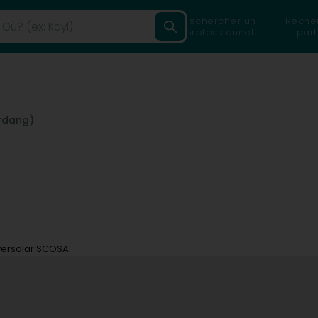
Rechercher un
Reche
professionnel
part
rdang)
ersolar SCOSA