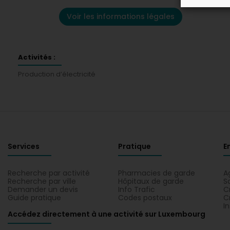
Voir les informations légales
Activités :
Production d’électricité
Services
Pratique
E
Recherche par activité
Pharmacies de garde
A
Recherche par ville
Hôpitaux de garde
S
Demander un devis
Info Trafic
C
Guide pratique
Codes postaux
C
I
Accédez directement à une activité sur Luxembourg