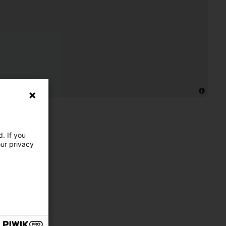
. If you
our privacy