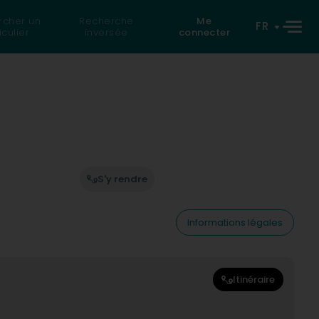
rcher un
Recherche
Me
FR
iculier
inversée
connecter
S'y rendre
Informations légales
Itinéraire