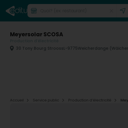
Meyersolar SCOSA
Production d’électricité
30 Tony Bourg Strooss
L-9775
Weicherdange (Wäiche
Accueil
Service public
Production d’électricité
Mey