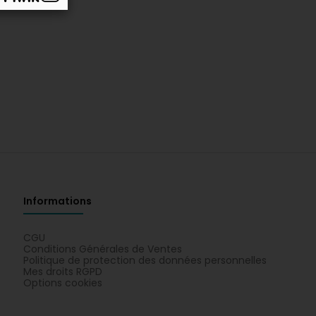
Informations
CGU
Conditions Générales de Ventes
Politique de protection des données personnelles
Mes droits RGPD
Options cookies