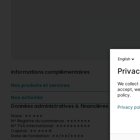
English
Privac
Informations complémentaires
We collect 
Nos produits et services
accept, we'
policy.
Nos activités
Données administratives & financières
Privacy po
Nace : ∗∗.∗∗∗
N° Registre du commerce : ∗∗∗∗∗∗∗
N° TVA international : ∗∗∗∗∗∗∗∗∗∗
Capital : ∗∗ ∗∗∗ €
Date de fondation : ∗∗/∗∗/∗∗∗∗