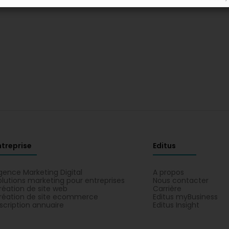
ntreprise
Editus
gence Marketing Digital
A propos
olutions marketing pour entreprises
Nous contacter
réation de site web
Carrière
réation de site ecommerce
Editus myBusiness
nscription annuaire
Editus Insight