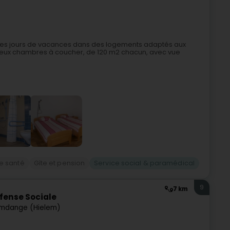
ues jours de vacances dans des logements adaptés aux
deux chambres à coucher, de 120 m2 chacun, avec vue
e santé
Gîte et pension
Service social & paramédical
9
7 km
fense Sociale
mdange (Hielem)