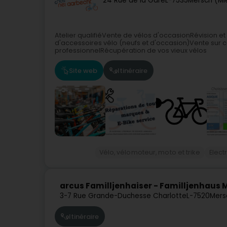
24 Rue de la Gare
L-7535
Mersch (Mi
Atelier qualifiéVente de vélos d'occasionRévision 
d'accessoires vélo (neufs et d'occasion)Vente sur
professionnelRécupération de vos vieux vélos
Site web
Itinéraire
Vélo, vélomoteur, moto et trike
Elec
arcus Familljenhaiser - Familljenhaus 
3-7 Rue Grande-Duchesse Charlotte
L-7520
Mers
Itinéraire