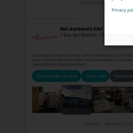
Service public
Associatio
Privacy po
Nei Aarbecht Sàrl
7 Rue de l'Alzette
L-7351
Helmdange 
CNDS Nei Aarbecht a été créé en 1986 par le „Comité 
pour mission de permettre aux demandeurs d’emploi 
capacités et à leur situation...
Demander un devis
Site web
Itinérai
Meuble
Meuble d'occ