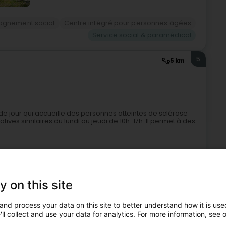
gnement social
Centre intégré pour personnes âgées
Service social & paramédical
5
5 km
és de jour qui accueille des personnes atteintes de sclérose
ves similaires du lundi au jeudi de 10h-17h. Il permet à des
y on this site
and process your data on this site to better understand how it is used
ll collect and use your data for analytics. For more information, see 