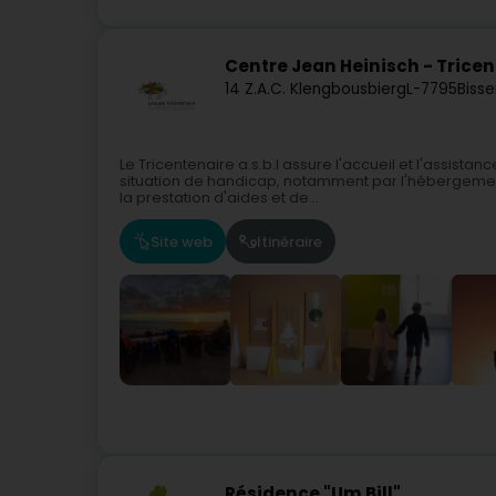
Centre Jean Heinisch - Trice
14 Z.A.C. Klengbousbierg
L-7795
Bisse
Le Tricentenaire a.s.b.l assure l'accueil et l'assis
situation de handicap, notamment par l'hébergement, 
la prestation d'aides et de...
Site web
Itinéraire
Résidence "Um Bill"