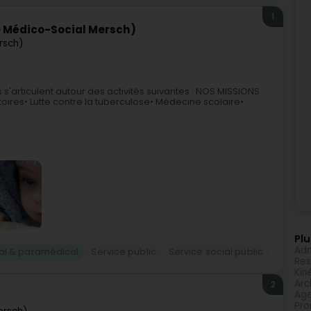
1
e Médico-Social Mersch)
rsch)
 s'articulent autour des activités suivantes : NOS MISSIONS
ires• Lutte contre la tuberculose• Médecine scolaire•
Plu
Adm
ial & paramédical
Service public
Service social public
Res
Kin
Arc
2
Age
Pro