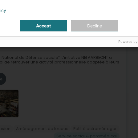
n sans but lucratif
Centre de santé
Foyer pour adulte
Service social & paramédical
licy
6
6,8 km
Accept
Decline
(Hielem)
Powered by
National de Défense sociale“. L’initiative NEI AARBECHT a
de retrouver une activité professionnelle adaptée à leurs
re
asion
Aménagement de locaux
Petit électroménager
Service social & paramédical