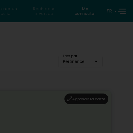
rcher un
Recherche
Me
FR
iculier
inversée
connecter
Trier par
Pertinence
Agrandir la carte