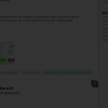
ersch)
Coi
Plu
et réparation de toutes marquesE-Bike ServiceVente
Ser
 commission de votre véloService de nettoyage
Ser
Ser
Ser
Ser
Ser
Ser
troménager
Vélo enfant
Service social & paramédical
3
Miersch
ch (Miersch)