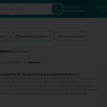
Rechercher un
Reche
professionnel
part
Plus de filtres
ing
Ouvert aujourd'hui
(1)
(1)
à Mersch
en 40ms
 & paramédical
Mersch
 recherche de Service social & paramédical Mersch
 renseignements lors de votre recherche d’un professionnel
 de votre ville, Mersch ou d’une localité proche, par
 moyens de communication pour obtenir des informations ou
au long de l’année lors de votre recherche de Service social
éphoniques et postales, email, photos, lien vers le site