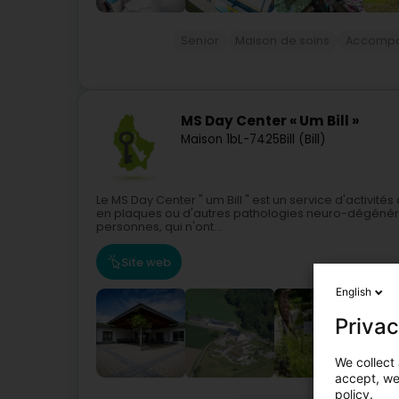
Senior
Maison de soins
Accompa
MS Day Center « Um Bill »
Maison 1b
L-7425
Bill (Bill)
Le MS Day Center " um Bill " est un service d'activit
en plaques ou d'autres pathologies neuro-dégénérati
personnes, qui n'ont...
Site web
English
Privac
We collect 
accept, we'
policy.