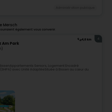
Administration publique
de Mersch
pourraient également vous convenir.
4
4,6 km
z Am Park
n)
 • BissenAppartements Seniors, Logement Encadré
(SHPA) avec Unité AdaptéeSituée à Bissen au cœur du