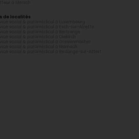
ffeur à Mersch
s de localités
vice social & paramédical à Luxembourg
vice social & paramédical à Esch-sur-Alzette
vice social & paramédical à Bertrange
vice social & paramédical à Diekirch
vice social & paramédical à Grevenmacher
vice social & paramédical à Marnach
vice social & paramédical à Redange-sur-Attert