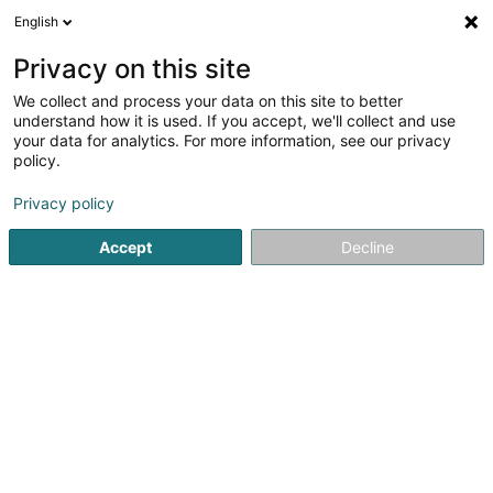
English
FR
Privacy on this site
We collect and process your data on this site to better
MBA SARLS
understand how it is used. If you accept, we'll collect and use
your data for analytics. For more information, see our privacy
Bureau d'architecte
policy.
3 Rue de la Chapelle
L-5470
Wellenstein (Welleschten)
Privacy policy
Accept
Decline
Voir le numéro
S'y rendre
Accueil
Architecte
Bureau d'architecte
MBA SARLS