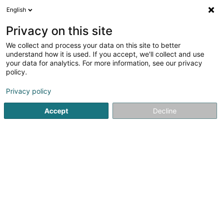
English
FR
Privacy on this site
We collect and process your data on this site to better
Mathys & Squire (Luxembourg Branch)
understand how it is used. If you accept, we'll collect and use
your data for analytics. For more information, see our privacy
Propriété Intellectuelle
policy.
2 C Parc d'Activités
L-8308
Capellen (Kapellen)
Privacy policy
Accept
Decline
Voir le numéro
S'y rendre
Accueil
Brevet, marque et propriété intellectuelle
Propriét