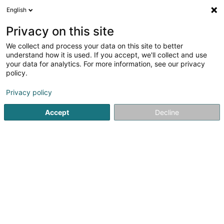
English
FR
Privacy on this site
We collect and process your data on this site to better
Martins Christina
OAI
understand how it is used. If you accept, we'll collect and use
your data for analytics. For more information, see our privacy
Architecte d'intérieur
policy.
31 Rue Laduno
L-9147
Privacy policy
Erpeldange-sur-Sûre (Ierpeldeng/Sauer)
Accept
Decline
Voir le numéro
S'y rendre
Accueil
Architecte d'intérieur
Martins Christina