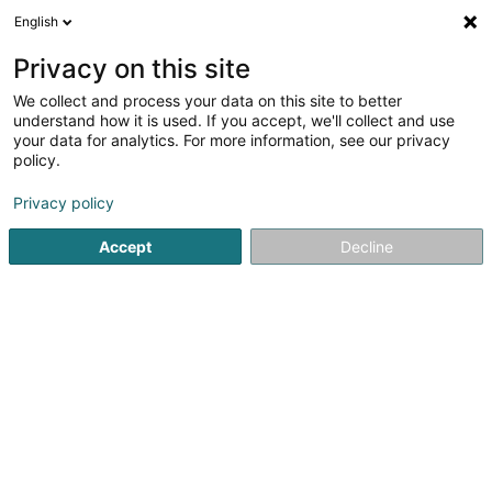
English
FR
Privacy on this site
We collect and process your data on this site to better
Marbrerie Kinard Sprl
understand how it is used. If you accept, we'll collect and use
your data for analytics. For more information, see our privacy
Marbrerie
policy.
4,5
8
avis
Privacy policy
17 Rue des Deux Luxembourg
B-6791
Athus (Aubange) (BELGIQUE)
Accept
Decline
Afficher le fax
Contact
Nos réalisa
Voir le numéro
Email
S'y rendre
Site web
Accueil
Pierre
Marbrerie
Marbrerie Kinard Sprl