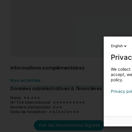
English
Privac
Informations complémentaires
We collect 
accept, we'
policy.
Nos activités
Données administratives & financières
Privacy po
Nace : ∗∗.∗∗∗
N° TVA international : ∗∗∗∗∗∗∗∗∗∗
Nombre d'employés : ∗∗∗
Date de fondation : ∗∗/∗∗/∗∗∗∗
Voir les informations légales