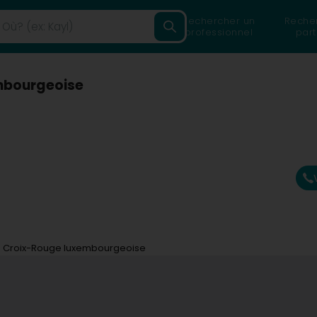
Rechercher un
Reche
professionnel
part
embourgeoise
 - Croix-Rouge luxembourgeoise