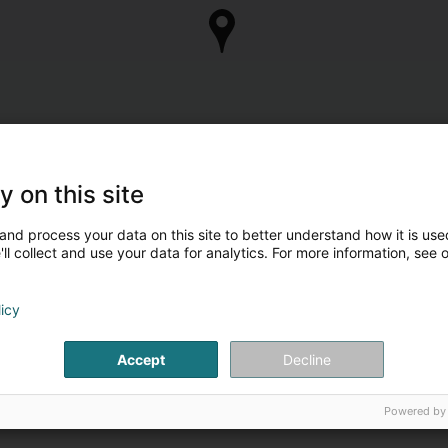
y on this site
and process your data on this site to better understand how it is used
ll collect and use your data for analytics. For more information, see 
licy
Accept
Decline
Powered by