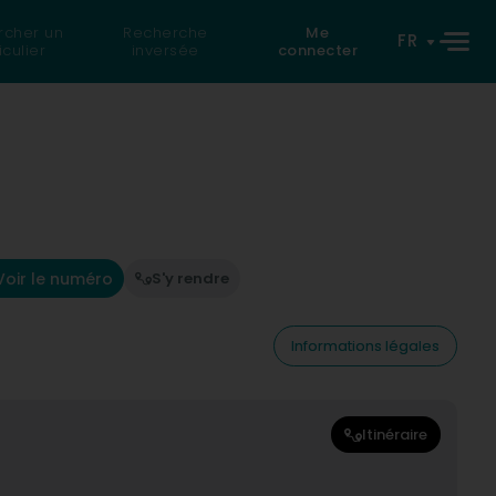
rcher un
Recherche
Me
FR
iculier
inversée
connecter
Voir le numéro
S'y rendre
Informations légales
Itinéraire