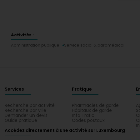
Activités :
Administration publique
Service social & paramédical
Services
Pratique
E
Recherche par activité
Pharmacies de garde
A
Recherche par ville
Hôpitaux de garde
S
Demander un devis
Info Trafic
C
Guide pratique
Codes postaux
C
I
Accédez directement à une activité sur Luxembourg