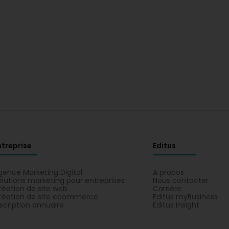
ntreprise
Editus
gence Marketing Digital
A propos
olutions marketing pour entreprises
Nous contacter
réation de site web
Carrière
réation de site ecommerce
Editus myBusiness
nscription annuaire
Editus Insight