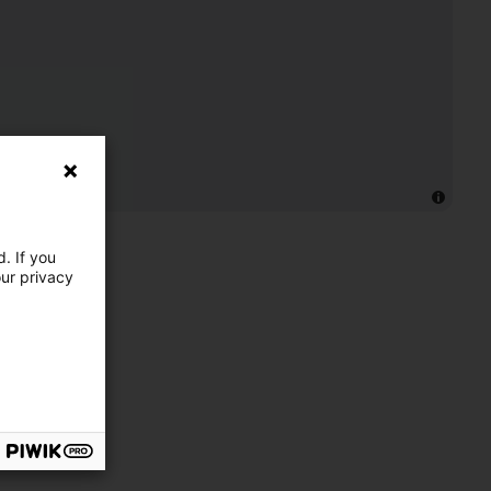
. If you
our privacy