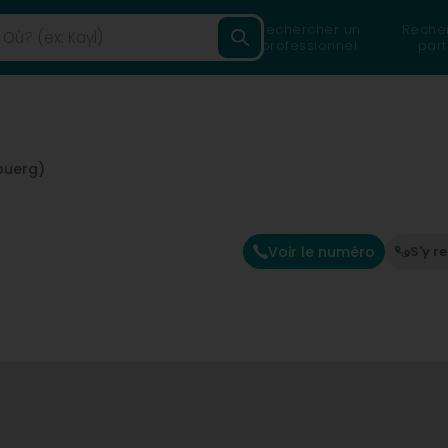
Rechercher un
Reche
professionnel
part
buerg)
Voir le numéro
S'y r