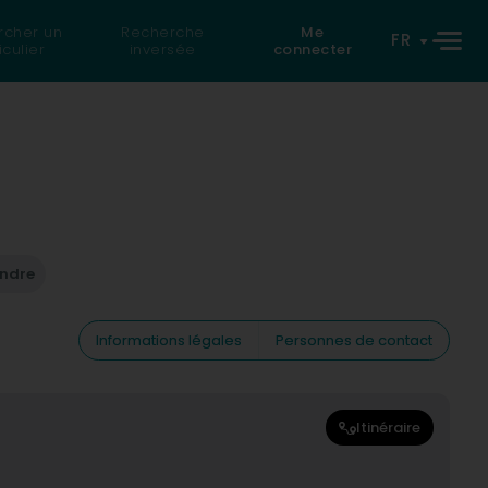
rcher un
Recherche
Me
FR
iculier
inversée
connecter
endre
Informations légales
Personnes de contact
Itinéraire