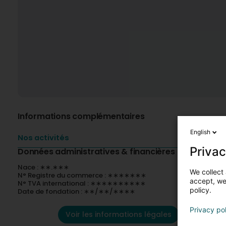
Informations complémentaires
English
Nos activités
Privac
Données administratives & financières
Nace : ∗∗.∗∗∗
We collect 
N° Registre du commerce : ∗∗∗∗∗∗∗
accept, we'
N° TVA international : ∗∗∗∗∗∗∗∗∗∗
policy.
Date de fondation : ∗∗/∗∗/∗∗∗∗
Privacy po
Voir les informations légales