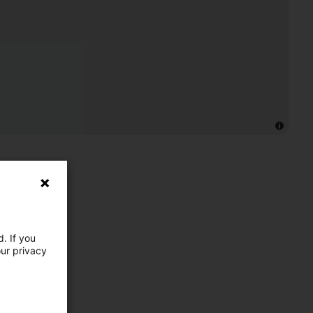
. If you
our privacy