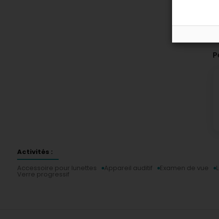
P
Activités :
Accessoire pour lunettes
Appareil auditif
Examen de vue
Verre progressif