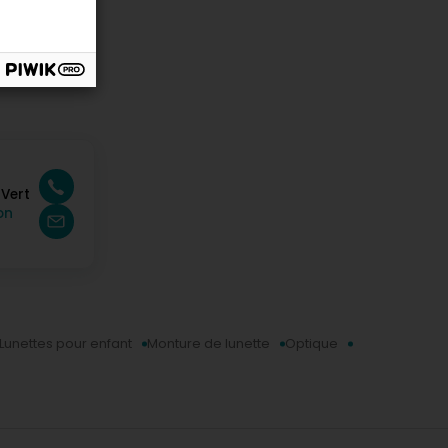
Vert
on
Lunettes pour enfant
Monture de lunette
Optique