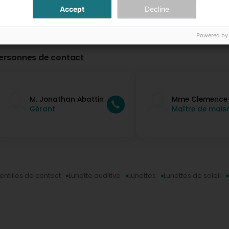
Accept
Decline
Powered by
ersonnes de contact
M. Jonathan Abattin
Mme Clemence 
Gérant
Maître de mais
Lentilles de contact
Lunette auditive
Lunettes
Lunettes de soleil