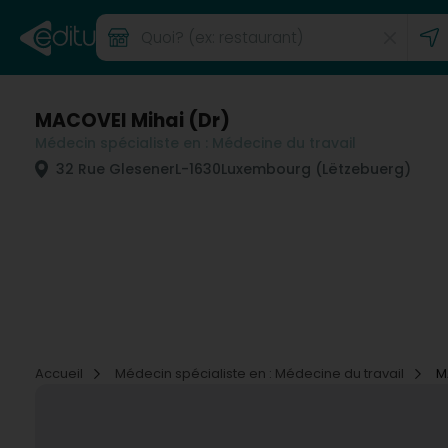
MACOVEI Mihai (Dr)
Médecin spécialiste en : Médecine du travail
32 Rue Glesener
L-1630
Luxembourg (Lëtzebuerg)
Accueil
Médecin spécialiste en : Médecine du travail
M