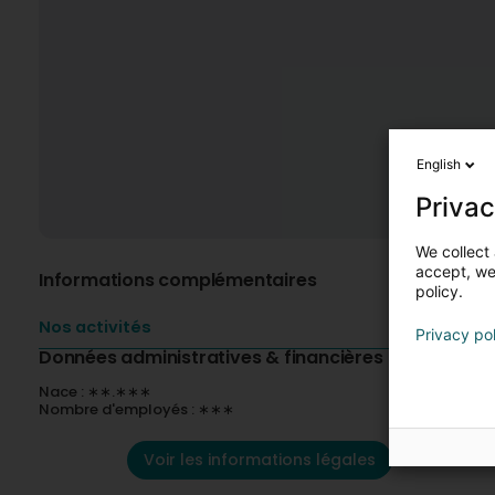
English
Privac
We collect 
accept, we'
Informations complémentaires
policy.
Nos activités
Privacy po
Données administratives & financières
Nace : ∗∗.∗∗∗
Nombre d'employés : ∗∗∗
Voir les informations légales