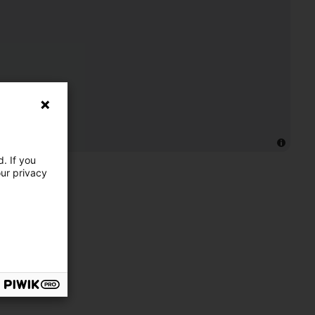
. If you
our privacy