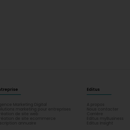
ntreprise
Editus
gence Marketing Digital
A propos
olutions marketing pour entreprises
Nous contacter
réation de site web
Carrière
réation de site ecommerce
Editus myBusiness
nscription annuaire
Editus Insight