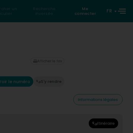
rcher un
Recherche
Me
FR
iculier
inversée
connecter
Afficher le fax
Voir le numéro
S'y rendre
Informations légales
Itinéraire