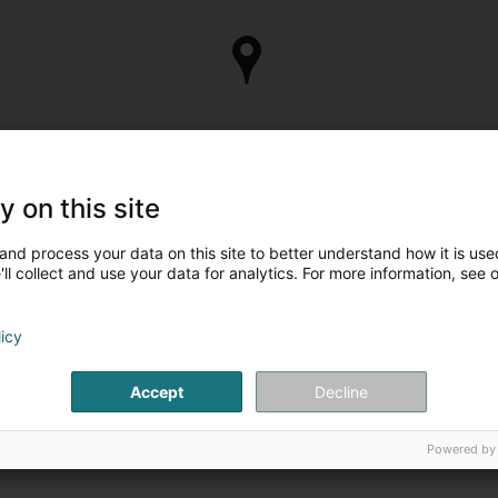
y on this site
and process your data on this site to better understand how it is used
ll collect and use your data for analytics. For more information, see 
licy
Accept
Decline
Powered by