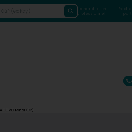
Rechercher un
Reche
professionnel
part
ACOVEI Mihai (Dr)