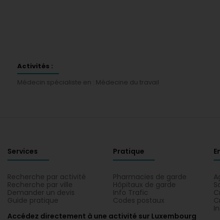
Activités :
Médecin spécialiste en : Médecine du travail
Services
Pratique
E
Recherche par activité
Pharmacies de garde
A
Recherche par ville
Hôpitaux de garde
S
Demander un devis
Info Trafic
C
Guide pratique
Codes postaux
C
I
Accédez directement à une activité sur Luxembourg