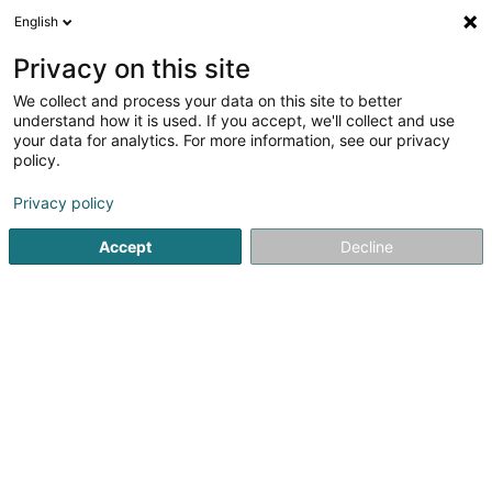
English
FR
Privacy on this site
We collect and process your data on this site to better
Luxformatioun Soisson Claude SARLS
understand how it is used. If you accept, we'll collect and use
your data for analytics. For more information, see our privacy
Formation sécurité au travail
policy.
1 Haaptstrooss
L-9753
Heinerscheid (Hengescht)
Privacy policy
Accept
Decline
Voir le numéro
S'y rendre
Accueil
Formation professionnelle et continue
Formation s