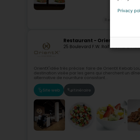
Privacy po
Restaurant
Ser
Restaurant - OrientX ™
25 Boulevard F.W. Raiffeisen
L-2411
Lu
OrientX'idée très précise: faire de OrientX Kebab L
destination visée par les gens qui cherchent un dî
alternative de nourriture consistant...
Site web
Itinéraire