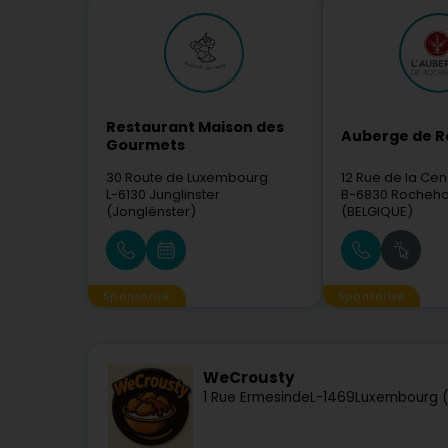
Restaurant Maison des
Auberge de 
Gourmets
30 Route de Luxembourg
12 Rue de la Ce
L-6130
Junglinster
B-6830
Rochehau
(Jonglënster)
(BELGIQUE)
Sponsorisé
Sponsorisé
WeCrousty
1 Rue Ermesinde
L-1469
Luxembourg (