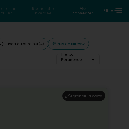
rcher un
Recherche
Me
FR
iculier
inversée
connecter
Plus de filtres
Ouvert aujourd'hui
(4)
Trier par
Pertinence
Agrandir la carte