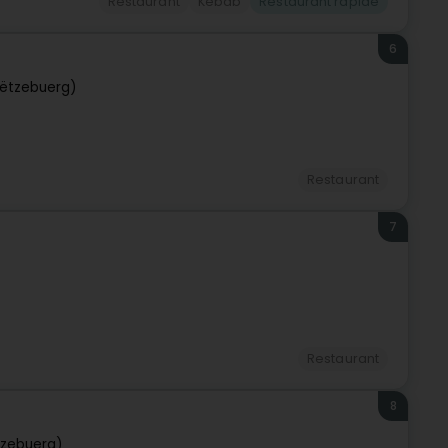
Restaurant
Kebab
Restaurant rapide
6
ëtzebuerg)
Restaurant
7
Restaurant
8
tzebuerg)