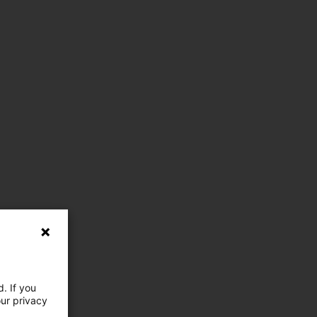
. If you
our privacy