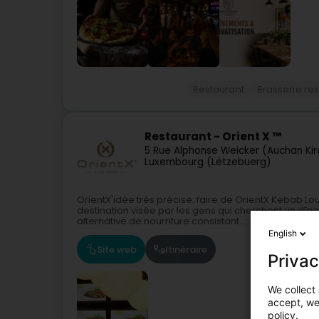
Restaurant
Brasserie re
Restaurant - Orient X ™
5 Rue Alphonse Weicker (Auchan Ki
Luxembourg (Lëtzebuerg)
OrientX'idée très précise: faire de OrientX Kebab L
destination visée par les gens qui cherchent un dî
alternative de nourriture consistant...
English
Site web
Itinéraire
Privac
We collect 
accept, we'
policy.