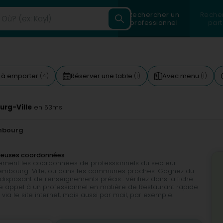
Rechercher un
Reche
professionnel
part
s à emporter
Réserver une table
Avec menu
(4)
(1)
(1)
urg-Ville
en 53ms
mbourg
breuses coordonnées
ilement les coordonnées de professionnels du secteur
Luxembourg-Ville, ou dans les communes proches. Gagnez du
disposant de renseignements précis : vérifiez dans la fiche
re appel à un professionnel en matière de Restaurant rapide
via le site internet, mais aussi par mail, par exemple.