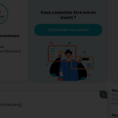
Vous souhaitez être mis en
avant ?
Sponsoriser ma société
Rochehaut
nse
t (Bouillon)
Plu
1
Res
Hol
Inv
Lëtzebuerg)
Plu