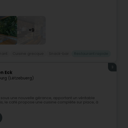
+9
rant
Cuisine grecque
Snack-bar
Restaurant rapide
3
en Eck
urg (Lëtzebuerg)
sous une nouvelle gérance, apportant un véritable
s, le café propose une cuisine complète sur place, à