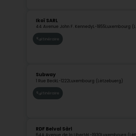
Ikoï SARL
44 Avenue John F. Kennedy
L-1855
Luxembourg (L
Itinéraire
Subway
1 Rue Beck
L-1222
Luxembourg (Lëtzebuerg)
Itinéraire
RDF Belval Sàrl
64A Avenue de la Liberté
L-1930
Luxembourg (Lë