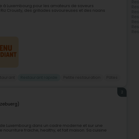
Res
le à Luxembourg pour les amateurs de saveurs
Res
du Riz Crousty, des grillades savoureuses et des naans
Res
Res
Res
Res
Res
taurant
Restaurant rapide
Petite restauration
Pâtes
2
tzebuerg)
lle de Luxembourg dans un cadre moderne et sur une
nourriture fraiche, healthy, et fait maison. Sa cuisine