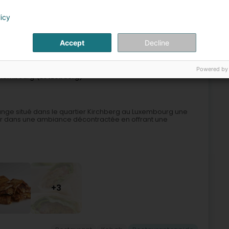
licy
vice de traiteur
Traiteur à domicile
Restaurant rapide
Accept
Decline
5
Powered by
xembourg (Lëtzebuerg)
ounge situé dans le quartier Kirchberg au Luxembourg une
ner dans une ambiance décontractée en offrant une
+3