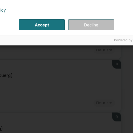
licy
7
buerg)
Accept
Decline
Powered by
Fleuriste
8
buerg)
Fleuriste
9
g)