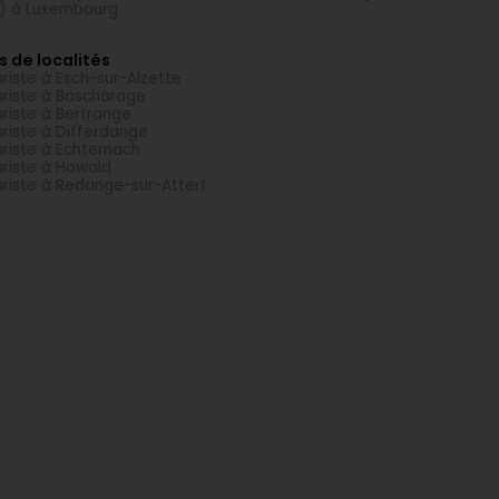
) à Luxembourg
s de localités
uriste à Esch-sur-Alzette
uriste à Bascharage
uriste à Bertrange
uriste à Differdange
uriste à Echternach
uriste à Howald
uriste à Redange-sur-Attert