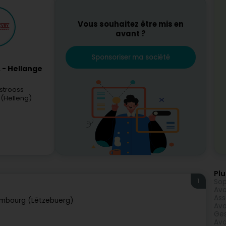
Vous souhaitez être mis en
avant ?
Sponsoriser ma société
. - Hellange
rstrooss
 (Helleng)
Plu
1
Sop
Avo
Ass
mbourg (Lëtzebuerg)
Avo
Ges
Avo