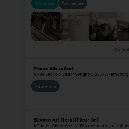
Site web
Itinéraire
Funéra
Fleurs Albus Sàrl
5 Rue Léopold Sédar Senghor
L-2567
Luxembourg
Itinéraire
Blooms Art Floral (Fleur'Or)
5 Rue du Cimetière
L-1338
Luxembourg (Lëtzebue