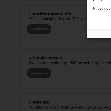
Privacy po
Fleuriste Roger Klein
108 Rue Adolphe Fischer
L-1521
Luxembourg (Lëtze
Itinéraire
Ecrin de Verdure
54 Rue de Strasbourg
L-2560
Luxembourg (Lëtze
Itinéraire
Fleurs Iris
35 Allée Scheffer
L-2520
Luxembourg (Lëtzebuer