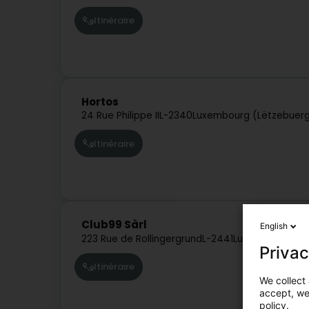
Itinéraire
Hortos
24 Rue Philippe II
L-2340
Luxembourg (Lëtzebuer
Itinéraire
Club99 Sàrl
English
223 Rue de Rollingergrund
L-2441
Luxembourg (Lë
Privac
Itinéraire
We collect 
accept, we'
policy.