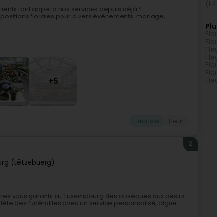
(L4
ients font appel à nos services depuis déjà 4
ositions florales pour divers évènements: mariage,
Plu
Fle
Fle
Fle
Fle
Fle
Fle
+5
Fle
Fleuriste
Fleur
2
rg (Lëtzebuerg)
res vous garantit au Luxembourg des obsèques aux désirs
ète des funérailles avec un service personnalisé, digne...