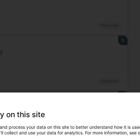
Fleuriste
5
g)
Fleuriste
6
tzebuerg)
y on this site
and process your data on this site to better understand how it is used
ll collect and use your data for analytics. For more information, see 
Fleuriste