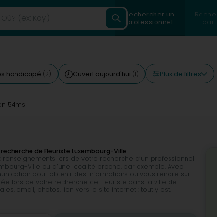
Rechercher un
Reche
professionnel
part
Plus de filtres
ès handicapé
Ouvert aujourd'hui
(2)
(1)
n 54ms
 recherche de Fleuriste Luxembourg-Ville
 renseignements lors de votre recherche d’un professionnel
embourg-Ville ou d’une localité proche, par exemple. Avec
munication pour obtenir des informations ou vous rendre sur
e lors de votre recherche de Fleuriste dans la ville de
 email, photos, lien vers le site internet : tout y est.