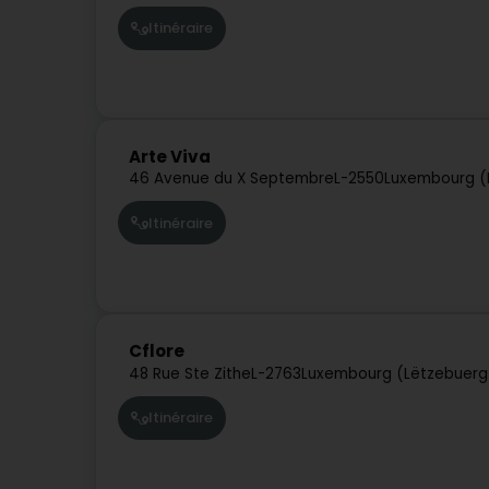
Itinéraire
Arte Viva
46 Avenue du X Septembre
L-2550
Luxembourg (
Itinéraire
Cflore
48 Rue Ste Zithe
L-2763
Luxembourg (Lëtzebuerg
Itinéraire