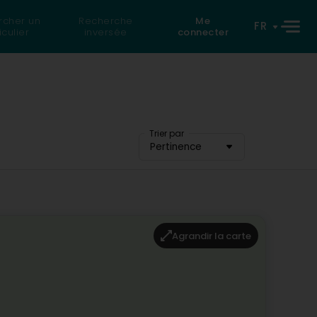
rcher un
Recherche
Me
FR
iculier
inversée
connecter
Trier par
Pertinence
Agrandir la carte