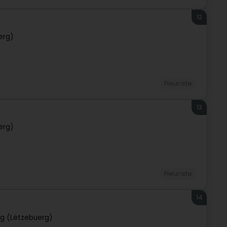
12
erg)
Fleuriste
13
erg)
Fleuriste
14
g (Lëtzebuerg)