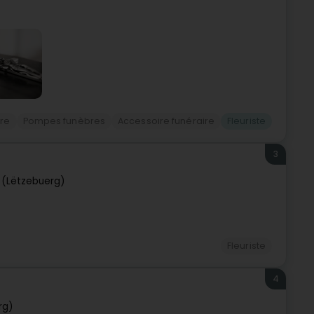
ire
Pompes funèbres
Accessoire funéraire
Fleuriste
3
 (Lëtzebuerg)
Fleuriste
4
rg)